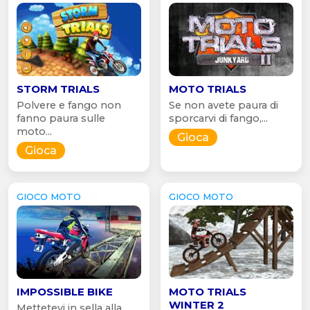
STORM TRIALS
MOTO TRIALS
Polvere e fango non
Se non avete paura di
fanno paura sulle
sporcarvi di fango,...
moto...
Gioca
Gioca
GIOCO MOTO
GIOCO MOTO
IMPOSSIBLE BIKE
MOTO TRIALS
WINTER 2
Mettetevi in sella alla