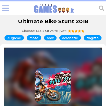
Ultimate Bike Stunt 2018
Giocato:
143.548
volte | Voti:
3Dgame
moto
bmx
acrobazie
tragitto