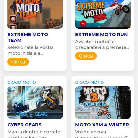
EXTREME MOTO
EXTREME MOTO RUN
TEAM
Avviate i motori e
Selezionate la vostra
preparatevi a premere...
moto iniziale e...
Gioca
Gioca
GIOCO MOTO
GIOCO MOTO
CYBER GEARS
MOTO X3M 4 WINTER
Marcia dentro e correte
Volete ancora
a tutta velocità in...
gareggiare sulla moto?