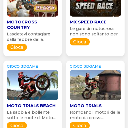
MOTOCROSS
MX SPEED RACE
COUNTRY
Le gare di motocross
Lasciatevi contagiare
non sono soltanto per...
dalla febbre della...
Gioca
Gioca
GIOCO 3DGAME
GIOCO 3DGAME
MOTO TRIALS BEACH
MOTO TRIALS
La sabbia è bollente
Rombano i motori delle
sotto le ruote di Moto...
moto da cross:...
Gioca
Gioca