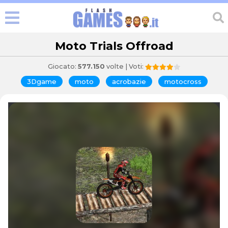
Moto Trials Offroad
Giocato:
577.150
volte | Voti:
3Dgame
moto
acrobazie
motocross