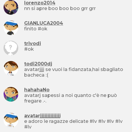
lorenzo2014
nn si apre boo boo boo grr grr
GIANLUCA2004
finito #ok
trivodi
#ok
todi2000dj
avatarjjjj se vuoi la fidanzata,hai sbagliato
bacheca :(
hahahaNo
avatarj sapessi a noi quanto c'è ne può
fregare .-.
avatarjjjjjjjjjjjjjj
e adoro le ragazze delicate #lv #lv #lv #lv
#lv