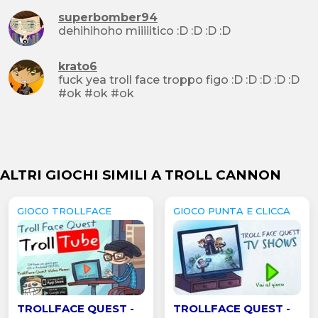
superbomber94
dehihihoho miiiiitico :D :D :D :D
krato6
fuck yea troll face troppo figo :D :D :D :D :D
#ok #ok #ok
ALTRI GIOCHI SIMILI A TROLL CANNON
GIOCO TROLLFACE
GIOCO PUNTA E CLICCA
TROLLFACE QUEST -
TROLLFACE QUEST -