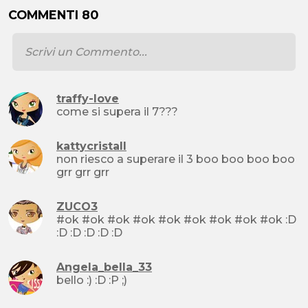
COMMENTI 80
traffy-love
come si supera il 7???
kattycristall
non riesco a superare il 3 boo boo boo boo
grr grr grr
ZUCO3
#ok #ok #ok #ok #ok #ok #ok #ok #ok :D
:D :D :D :D :D
Angela_bella_33
bello :) :D :P ;)