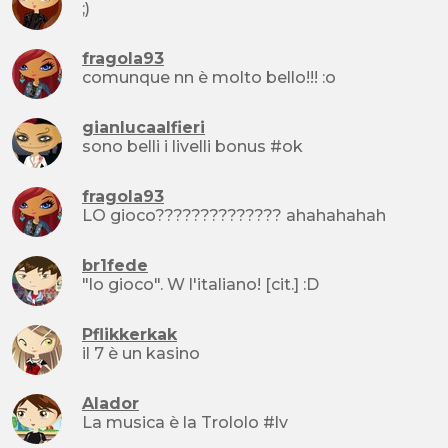
;)
fragola93
comunque nn è molto bello!!! :o
gianlucaalfieri
sono belli i livelli bonus #ok
fragola93
LO gioco?????????????? ahahahahah
br1fede
"lo gioco". W l'italiano! [cit.] :D
Pflikkerkak
il 7 è un kasino
Alador
La musica è la Trololo #lv