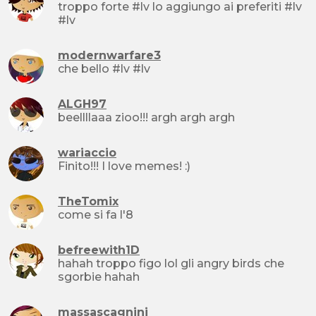
troppo forte #lv lo aggiungo ai preferiti #lv
#lv
modernwarfare3
che bello #lv #lv
ALGH97
beellllaaa zioo!!! argh argh argh
wariaccio
Finito!!! I love memes! :)
TheTomix
come si fa l'8
befreewith1D
hahah troppo figo lol gli angry birds che
sgorbie hahah
massascagnini