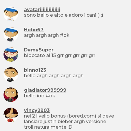
avatarjjjjjjjjjjjjjj
sono bello e alto e adoro i cani ;) ;)
Hobo67
argh argh argh #ok
DamySuper
bloccato al 15 grr grr grr grr grr
binno123
bello argh argh argh argh
gladiator999999
bello ioo #ok
vincy2903
nel 2 livello bonus (bored.com) si deve
lanciare justin bieber argh versione
troll,naturalmente :D