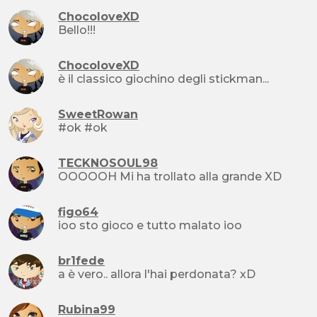
ChocoloveXD
Bello!!!
ChocoloveXD
è il classico giochino degli stickman...
SweetRowan
#ok #ok
TECKNOSOUL98
OOOOOH Mi ha trollato alla grande XD
figo64
ioo sto gioco e tutto malato ioo
br1fede
a è vero.. allora l'hai perdonata? xD
Rubina99