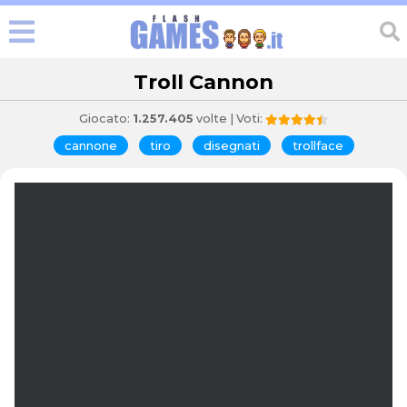
Troll Cannon
Giocato:
1.257.405
volte | Voti:
cannone
tiro
disegnati
trollface