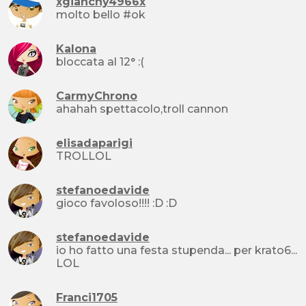
xgianchy4966x
molto bello #ok
Kalona
bloccata al 12° :(
CarmyChrono
ahahah spettacolo,troll cannon
elisadaparigi
TROLLOL
stefanoedavide
gioco favoloso!!!! :D :D
stefanoedavide
io ho fatto una festa stupenda... per krato6...
LOL
Franci1705