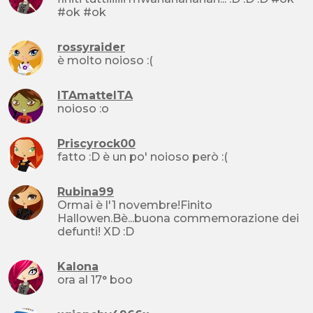
#ok #ok
rossyraider
è molto noioso :(
ITAmatteITA
noioso :o
Priscyrock00
fatto :D è un po' noioso però :(
Rubina99
Ormai è l'1 novembre!Finito
Hallowen.Bè...buona commemorazione dei
defunti! XD :D
Kalona
ora al 17° boo