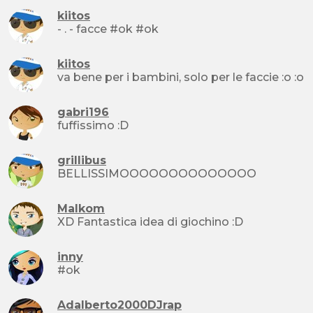
kiitos
- . - facce #ok #ok
kiitos
va bene per i bambini, solo per le faccie :o :o
gabri196
fuffissimo :D
grillibus
BELLISSIMOOOOOOOOOOOOOO
Malkom
XD Fantastica idea di giochino :D
inny
#ok
Adalberto2000DJrap