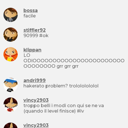
bossa
facile
stiffler92
90999 #ok
klippan
LO
ODIOOOOOOOOOOOOOOOOOOOOOOO
OOOOOOOO grr grr grr
andri999
hakerato problem? trolololololol
vincy2903
troppo belli i modi con qui se ne va
(quando il level finisce) #lv
vincy2903