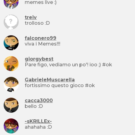
memes live :)
treiv
trolloso :D
falconero99
viva i Memes!!!
giorgybest
Pare figo, vediamo un po'! ioo ;) #ok
GabrieleMuscarella
fortissimo questo gioco #ok
cacca3000
bello :D
-sKRILLEx-
ahahaha :D