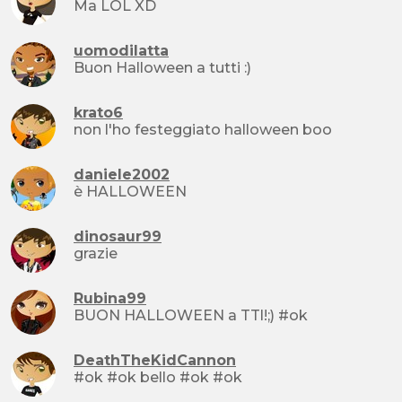
Ma LOL XD
uomodilatta
Buon Halloween a tutti :)
krato6
non l'ho festeggiato halloween boo
daniele2002
è HALLOWEEN
dinosaur99
grazie
Rubina99
BUON HALLOWEEN a TTl!;) #ok
DeathTheKidCannon
#ok #ok bello #ok #ok