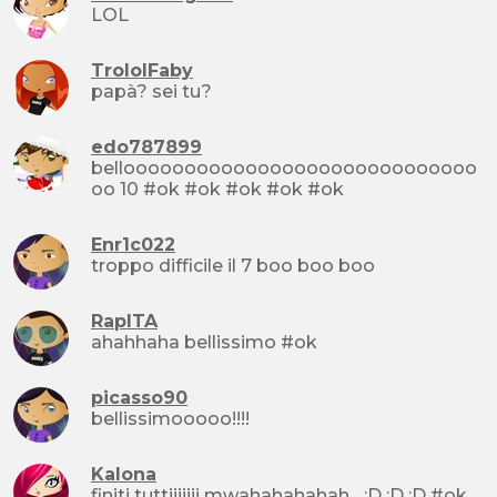
LOL
TrololFaby
papà? sei tu?
edo787899
bellooooooooooooooooooooooooooooo
oo 10 #ok #ok #ok #ok #ok
Enr1c022
troppo difficile il 7 boo boo boo
RapITA
ahahhaha bellissimo #ok
picasso90
bellissimooooo!!!!
Kalona
finiti tuttiiiiiii mwahahahahah... :D :D :D #ok