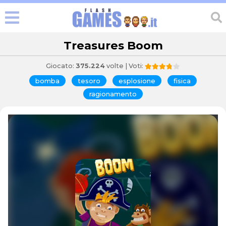
Treasures Boom
Giocato:
375.224
volte | Voti:
bomba
tesoro
esplosione
fisica
ragionamento