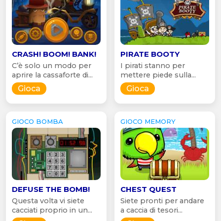
CRASH! BOOM! BANK!
PIRATE BOOTY
C’è solo un modo per
I pirati stanno per
aprire la cassaforte di...
mettere piede sulla...
Gioca
Gioca
GIOCO BOMBA
GIOCO MEMORY
DEFUSE THE BOMB!
CHEST QUEST
Questa volta vi siete
Siete pronti per andare
cacciati proprio in un...
a caccia di tesori...