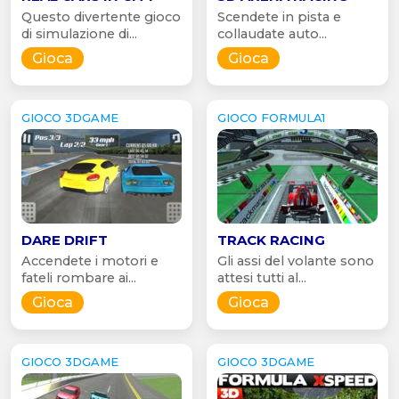
Questo divertente gioco
Scendete in pista e
di simulazione di...
collaudate auto...
Gioca
Gioca
GIOCO 3DGAME
GIOCO FORMULA1
DARE DRIFT
TRACK RACING
Accendete i motori e
Gli assi del volante sono
fateli rombare ai...
attesi tutti al...
Gioca
Gioca
GIOCO 3DGAME
GIOCO 3DGAME