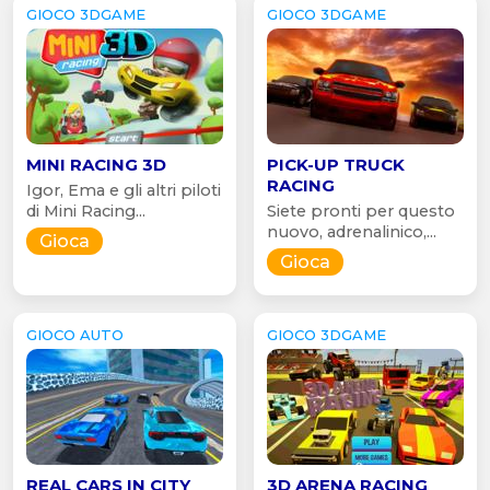
GIOCO 3DGAME
GIOCO 3DGAME
MINI RACING 3D
PICK-UP TRUCK
RACING
Igor, Ema e gli altri piloti
di Mini Racing...
Siete pronti per questo
nuovo, adrenalinico,...
Gioca
Gioca
GIOCO AUTO
GIOCO 3DGAME
REAL CARS IN CITY
3D ARENA RACING