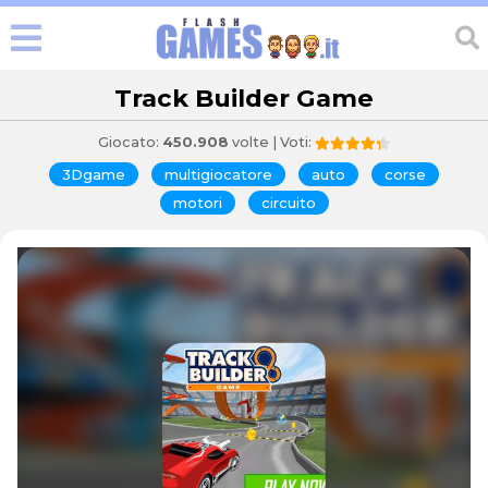
Track Builder Game
Giocato:
450.908
volte | Voti:
3Dgame
multigiocatore
auto
corse
motori
circuito