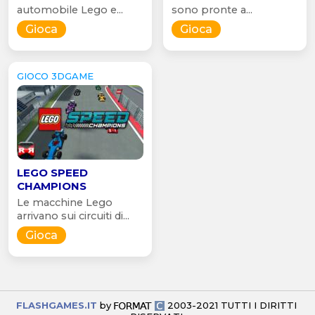
automobile Lego e...
sono pronte a...
Gioca
Gioca
GIOCO 3DGAME
LEGO SPEED
CHAMPIONS
Le macchine Lego
arrivano sui circuiti di...
Gioca
FLASHGAMES.IT
by
2003-2021 TUTTI I DIRITTI