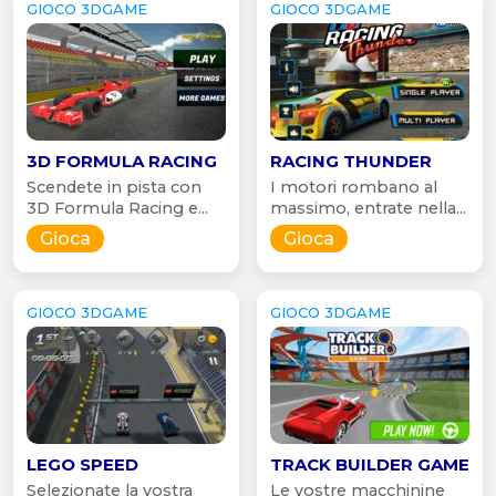
GIOCO 3DGAME
GIOCO 3DGAME
3D FORMULA RACING
RACING THUNDER
Scendete in pista con
I motori rombano al
3D Formula Racing e...
massimo, entrate nella...
Gioca
Gioca
GIOCO 3DGAME
GIOCO 3DGAME
LEGO SPEED
TRACK BUILDER GAME
Selezionate la vostra
Le vostre macchinine