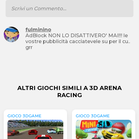
fulminino
AdBlock NON LO DISATTIVERO' MAI!!! le
vostre pubblicità cacciatevele su per il cu..
grr
ALTRI GIOCHI SIMILI A 3D ARENA
RACING
GIOCO 3DGAME
GIOCO 3DGAME