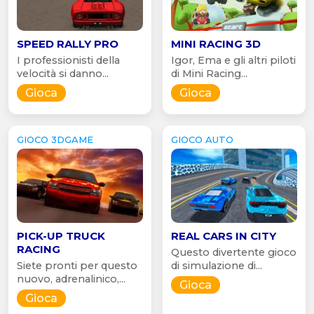
SPEED RALLY PRO
MINI RACING 3D
I professionisti della
Igor, Ema e gli altri piloti
velocità si danno...
di Mini Racing...
Gioca
Gioca
GIOCO 3DGAME
GIOCO AUTO
PICK-UP TRUCK
REAL CARS IN CITY
RACING
Questo divertente gioco
Siete pronti per questo
di simulazione di...
nuovo, adrenalinico,...
Gioca
Gioca