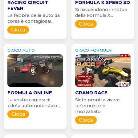
RACING CIRCUIT
FORMULA X SPEED 3D
FEVER
Si riaccendono i motori
La febbre delle auto da
della Formula X...
corsa è contagiosa!...
Gioca
Gioca
GIOCO AUTO
GIOCO FORMULA1
FORMULA ONLINE
GRAND RACE
La vostra carriera di
Siete pronti a vivere
pilota automobilistico...
un'emozione
mozzafiato...
Gioca
Gioca