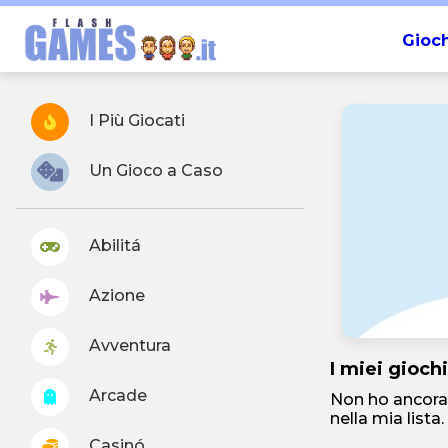
Gioch
I Più Giocati
Un Gioco a Caso
Abilitá
Azione
Avventura
I miei giochi
Arcade
Non ho ancora 
nella mia lista.
Casinó