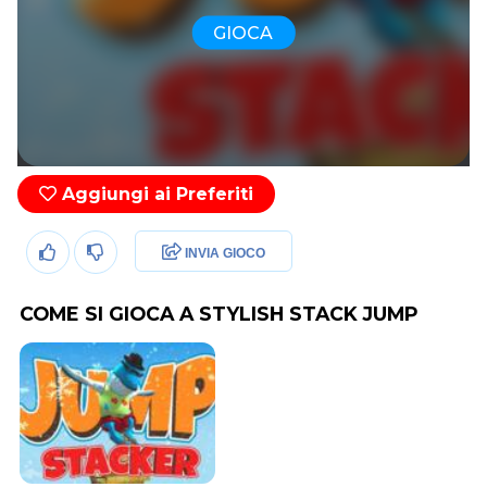
GIOCA
Aggiungi ai Preferiti
INVIA GIOCO
COME SI GIOCA A STYLISH STACK JUMP