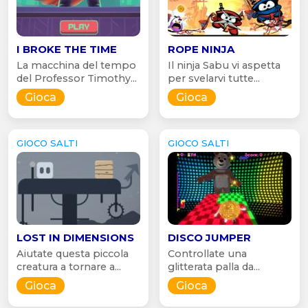
I BROKE THE TIME
ROPE NINJA
La macchina del tempo
Il ninja Sabu vi aspetta
del Professor Timothy...
per svelarvi tutte...
Gioca
Gioca
GIOCO SALTI
GIOCO SALTI
LOST IN DIMENSIONS
DISCO JUMPER
Aiutate questa piccola
Controllate una
creatura a tornare a...
glitterata palla da...
Gioca
Gioca