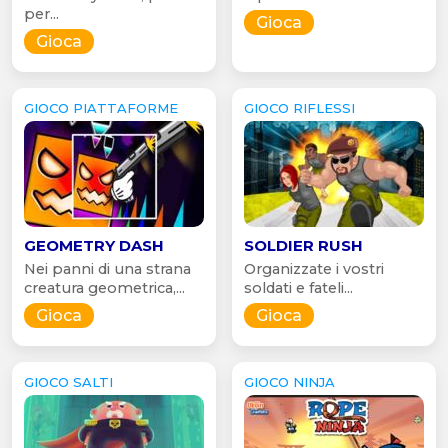
per...
Gioca
Gioca
GIOCO PIATTAFORME
GIOCO RIFLESSI
GEOMETRY DASH
SOLDIER RUSH
Nei panni di una strana
Organizzate i vostri
creatura geometrica,...
soldati e fateli...
Gioca
Gioca
GIOCO SALTI
GIOCO NINJA