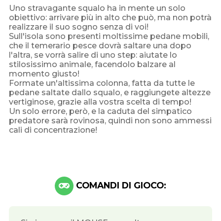
Uno stravagante squalo ha in mente un solo
obiettivo: arrivare più in alto che può, ma non potrà
realizzare il suo sogno senza di voi!
Sull'isola sono presenti moltissime pedane mobili,
che il temerario pesce dovrà saltare una dopo
l'altra, se vorrà salire di uno step: aiutate lo
stilosissimo animale, facendolo balzare al
momento giusto!
Formate un'altissima colonna, fatta da tutte le
pedane saltate dallo squalo, e raggiungete altezze
vertiginose, grazie alla vostra scelta di tempo!
Un solo errore, però, e la caduta del simpatico
predatore sarà rovinosa, quindi non sono ammessi
cali di concentrazione!
COMANDI DI GIOCO: