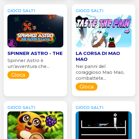
GIOCO SALTI
GIOCO SALTI
SPINNER ASTRO - THE
LA CORSA DI MAO
MAO
Spinner Astro è
un’avventura che...
Nei panni del
coraggioso Mao Mao,
Gioca
combattete...
Gioca
GIOCO SALTI
GIOCO SALTI