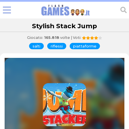
Stylish Stack Jump
Giocato:
165.818
volte | Voti:
salti
riflessi
piattaforme