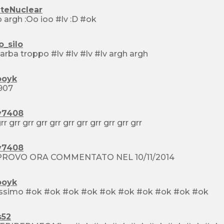
ateNuclear
bello argh :Oo ioo #lv :D #ok
o_silo
mi garba troppo #lv #lv #lv #lv argh argh
oyk
907
y7408
grr grr grr grr grr grr grr grr grr grr grr grr
y7408
PROVO ORA COMMENTATO NEL 10/11/2014
oyk
bellissimo #ok #ok #ok #ok #ok #ok #ok #ok #ok #ok
s52