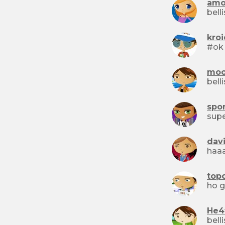
amo
kroi
moo
bell
spo
dav
top
He4