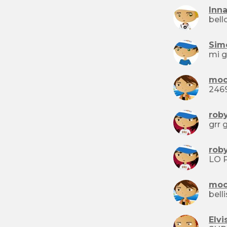
Inn
Sim
moo
246
rob
rob
LO 
moo
Elvi