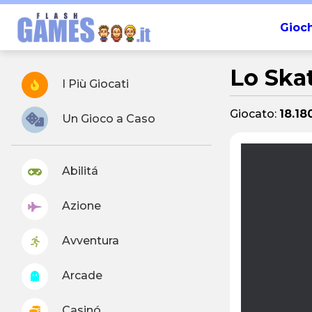
Gioch
Lo Ska
I Più Giocati
Giocato:
18.18
Un Gioco a Caso
Abilitá
Azione
Avventura
Arcade
Casinó