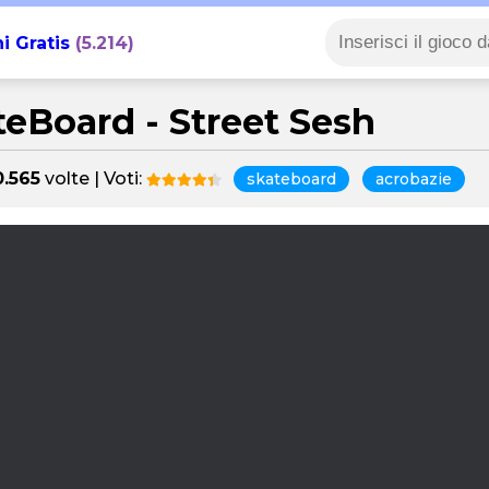
i Gratis
(5.214)
teBoard - Street Sesh
0.565
volte | Voti:
skateboard
acrobazie