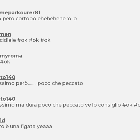
emeparkourer81
bello pero cortooo ehehehehe :o :o
imen
è micidiale #ok #ok #ok
myroma
 #ok
sto140
issimo però......... poco che peccato
sto140
id
ro è una figata yeaaa