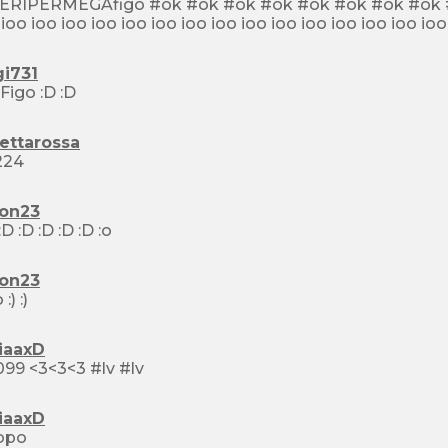
go #ok #ok #ok #ok #ok #ok #ok #ok #ok #ok #ok #ok #ok #ok #ok #ok #ok #ok #ok
gi731
Stra Figo :D :D
ettarossa
224
ton23
fico :D :D :D :D :D :o
ton23
bello :) :)
iaaxD
477099 <3<3<3 #lv #lv
iaaxD
opo