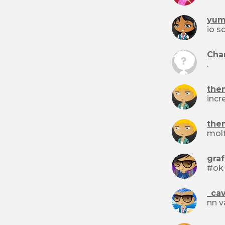
yum
Char
.
the
incr
the
mol
graf
_ca
nn v