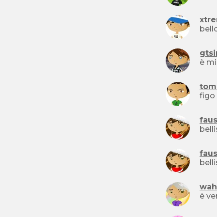
xtr
gts
tom
figo
fau
bell
fau
wah
è ve