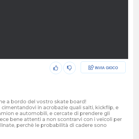
INVIA GIOCO
ine a bordo del vostro skate board!
imentandovi in acrobazie quali salti, kickflip, e
mion e automobili, e cercate di prendere gli
ece bene attenti a non scontrarvi con i veicoli per
calinate, perchè le probabilità di cadere sono