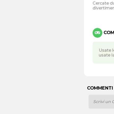
Cercate du
divertimen
COMA
Usate l
usate l
COMMENTI