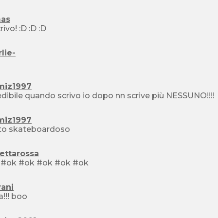
as
io scrivo! :D :D :D
lie-
miz1997
edibile quando scrivo io dopo nn scrive più NESSUNO!!!!
miz1997
to skateboardoso
ettarossa
#ok #ok #ok #ok #ok #ok
vani
a!!! boo