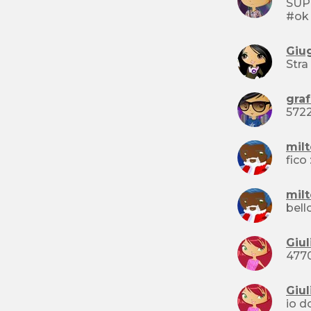
SUPERIPERMEGAfi
Giu
graf
572
mil
mil
Giul
Giul
io d