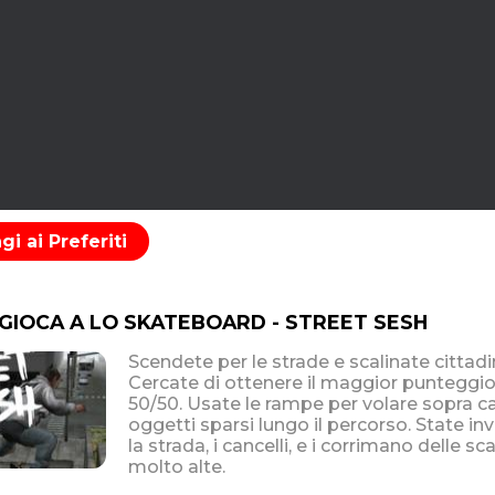
i ai Preferiti
 GIOCA A LO SKATEBOARD - STREET SESH
Scendete per le strade e scalinate cittad
Cercate di ottenere il maggior punteggio c
50/50. Usate le rampe per volare sopra ca
oggetti sparsi lungo il percorso. State inv
la strada, i cancelli, e i corrimano delle s
molto alte.