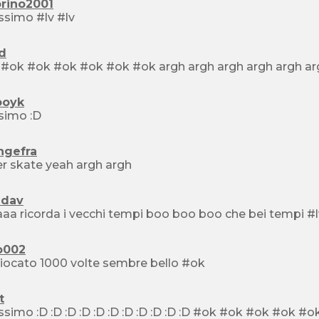
rino2001
bellissimo #lv #lv
d
#ok #ok #ok #ok #ok #ok #ok ar
oyk
isimo :D
ngefra
super skate yeah argh argh
idav
haaaaa ricorda i vecchi tempi boo boo boo che bei tempi 
o002
ho giocato 1000 volte sembre bello #ok
t
bellissimo :D :D :D :D :D :D :D :D :D :D :D #ok #ok #ok