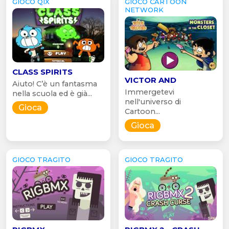
GIOCO QIX
GIOCO CARTOON
NETWORK
CLASS SPIRITS
VICTOR AND
Aiuto! C’è un fantasma
Immergetevi
nella scuola ed è già...
nell'universo di
Gioca
Cartoon...
Gioca
GIOCO TRAGITO
GIOCO TRAGITO