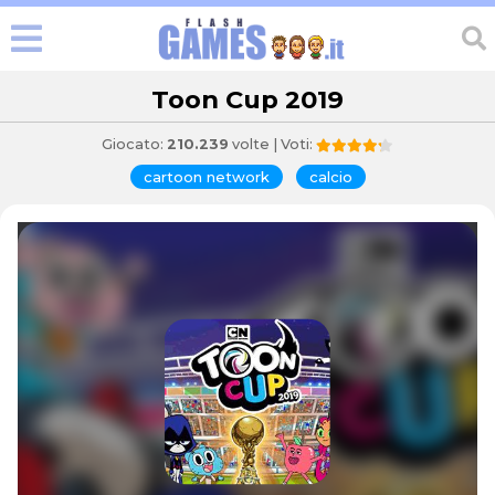
Toon Cup 2019
Giocato:
210.239
volte | Voti:
cartoon network
calcio