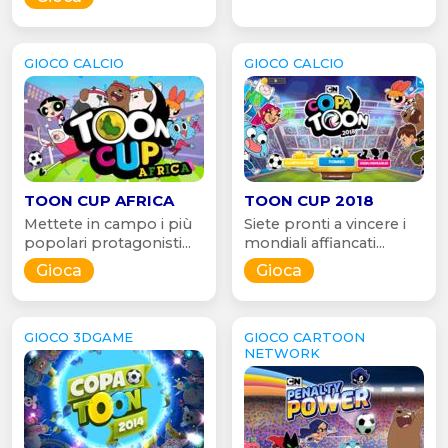
GIOCO CALCIO
GIOCO CALCIO
TOON CUP AFRICA
TOON CUP 2018
Mettete in campo i più
Siete pronti a vincere i
popolari protagonisti...
mondiali affiancati...
Gioca
Gioca
GIOCO 3DGAME
GIOCO CARTOON
NETWORK