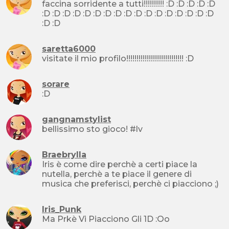
faccina sorridente a tutti!!!!!!!!!! :D :D :D :D :D
:D :D :D :D :D :D :D :D :D :D :D :D :D :D :D :D :D
:D :D
saretta6000
visitate il mio profilo!!!!!!!!!!!!!!!!!!!!!!!!!!!! :D
sorare
:D
gangnamstylist
bellissimo sto gioco! #lv
Braebrylla
Iris è come dire perchè a certi piace la
nutella, perchè a te piace il genere di
musica che preferisci, perchè ci piacciono ;)
Iris_Punk
Ma Prkè Vi Piacciono Gli 1D :Oo