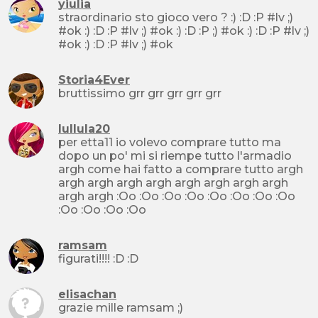
yiulia
straordinario sto gioco vero ? :) :D :P #lv ;)
#ok :) :D :P #lv ;) #ok :) :D :P ;) #ok :) :D :P #lv ;)
#ok :) :D :P #lv ;) #ok
Storia4Ever
bruttissimo grr grr grr grr grr
lullula20
per etta11 io volevo comprare tutto ma
dopo un po' mi si riempe tutto l'armadio
argh come hai fatto a comprare tutto argh
argh argh argh argh argh argh argh argh
argh argh :Oo :Oo :Oo :Oo :Oo :Oo :Oo :Oo
:Oo :Oo :Oo :Oo
ramsam
figurati!!!! :D :D
elisachan
grazie mille ramsam ;)