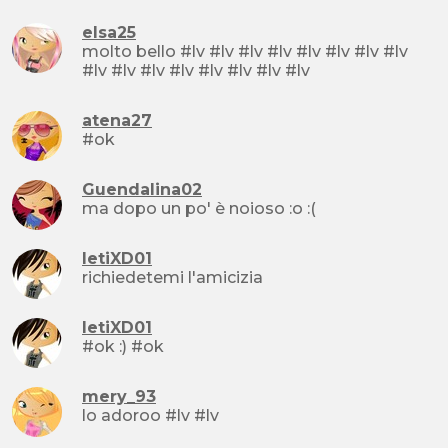
elsa25
molto bello #lv #lv #lv #lv #lv #lv #lv #lv
#lv #lv #lv #lv #lv #lv #lv #lv
atena27
#ok
Guendalina02
ma dopo un po' è noioso :o :(
letiXD01
richiedetemi l'amicizia
letiXD01
#ok :) #ok
mery_93
lo adoroo #lv #lv