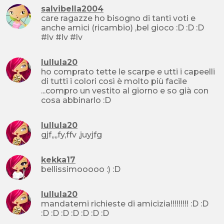
salvibella2004
care ragazze ho bisogno di tanti voti e
anche amici (ricambio) ,bel gioco :D :D :D
#lv #lv #lv
lullula20
ho comprato tette le scarpe e utti i capeelli
di tutti i colori così è molto più facile
...compro un vestito al giorno e so già con
cosa abbinarlo :D
lullula20
gjf,,,,fy,ffv ,juyjfg
kekka17
bellissimooooo :) :D
lullula20
mandatemi richieste di amicizia!!!!!!!!! :D :D
:D :D :D :D :D :D :D