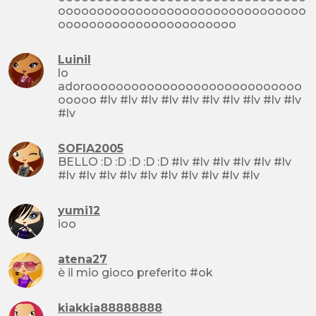
oooooooooooooooooooooooooooooooo
ooooooooooooooooooooooo
Luinil
lo
adoroooooooooooooooooooooooooooo
ooooo #lv #lv #lv #lv #lv #lv #lv #lv #lv #lv
#lv
SOFIA2005
BELLO :D :D :D :D :D #lv #lv #lv #lv #lv #lv
#lv #lv #lv #lv #lv #lv #lv #lv #lv #lv
yumi12
ioo
atena27
è il mio gioco preferito #ok
kiakkia88888888