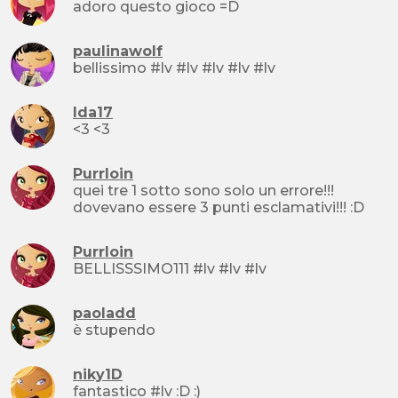
adoro questo gioco =D
paulinawolf
bellissimo #lv #lv #lv #lv #lv
Ida17
<3 <3
Purrloin
quei tre 1 sotto sono solo un errore!!!
dovevano essere 3 punti esclamativi!!! :D
Purrloin
BELLISSSIMO111 #lv #lv #lv
paoladd
è stupendo
niky1D
fantastico #lv :D :)