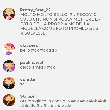
Pretty_Star_22
MOLTO MOLTO BELLO! #lv PECCATO
SOLO CHE NON SI POSSA METTERE LA
FOTO DELLA PROPRIA MODELLA
MODELLA COME FOTO PROFILO ,SE SI
RISOLVESSE!!!
claccers
bello #ok #ok ;) ;) ;)
paulinawolf
cerco amici :) #ok
colette
:P
Strippi
ottimo gioco lo consiglio #ok #ok #ok #ok
#ok #lv #lv #lv #lv #lv #lv