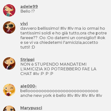
adele99
Bello !?
vivi
davvero bellissimo! #lv #lv ma io ormai ho
tantissimi soldi e ho già tutto,ora che potre
fareee?? :Oo :Oo datemi un consiglio!! #ok
e se vi va chiedetemi l'amicizia,accetto
tutti! :D
Strippi
NON è STUPENDO MANDATEMI
L'AMICIZIA XO POTREBBERO FAE LA
CHAT #lv :P :P :P
ale000-
belloooooooooooooooooooooooooo
anche new york è bello #lv #lv #lv #lv #lv
Marypusci