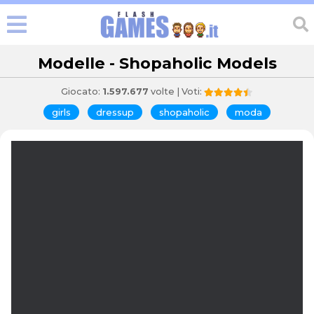
Modelle - Shopaholic Models
Giocato:
1.597.677
volte | Voti:
girls
dressup
shopaholic
moda