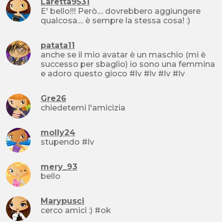
Laretta9531
E' bello!!! Però.... dovrebbero aggiungere
qualcosa.... è sempre la stessa cosa! :)
patata11
anche se il mio avatar è un maschio (mi è
successo per sbaglio) io sono una femmina
e adoro questo gioco #lv #lv #lv #lv
Gre26
chiedetemi l'amicizia
molly24
stupendo #lv
mery_93
bello
Marypusci
cerco amici :) #ok