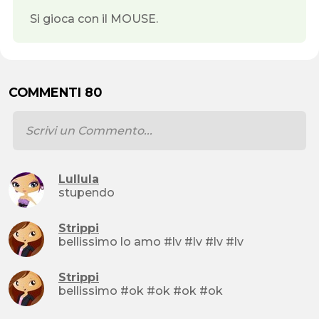
Si gioca con il MOUSE.
COMMENTI 80
Lullula
stupendo
Strippi
bellissimo lo amo #lv #lv #lv #lv
Strippi
bellissimo #ok #ok #ok #ok