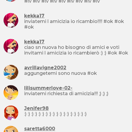
#lv #lv #lv #lv #lv #lv #lv #lv #lv
kekka17
inviatemi l amicizia io ricambio!!!! #ok #ok
#ok
kekka17
ciao sn nuova ho bisogno di amici e voti
invitami l amicizia io ricambierò :) :) #ok #ok
avrillavigne2002
aggungetemi sono nuova #ok
lilisummerlove-02-
inviatemi richiesta di amicizia!!! ;) ;) ;)
Jenifer98
:) :) :) :) :) :) :) :) :) :) :) :) :) :) :) :) :) :)
saretta6000