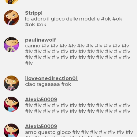
Strippi
lo adoro il gioco delle modelle #ok #ok
#ok #ok
paulinawolf
carino #lv #lv #lv #lv #lv #lv #lv #lv #lv #lv
#lv #lv #lv #lv #lv #lv #lv #lv #lv #lv #lv #lv
#lv #lv #lv #lv #lv #lv #lv #lv #lv #lv #lv #lv
#lv
iloveonedirection01
ciao ragaaaaa #ok
Alexia50009
#lv #lv #lv #lv #lv #lv #lv #lv #lv #lv #lv #lv
#lv #lv #lv #lv #lv #lv #lv #lv #lv #lv #lv #lv
Alexia50009
amo questo gioco #lv #lv #lv #lv #lv #lv #lv