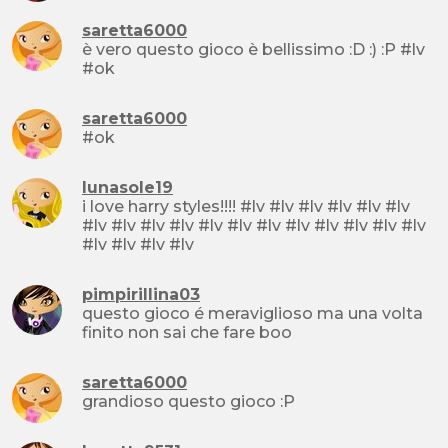
saretta6000
è vero questo gioco è bellissimo :D :) :P #lv
#ok
saretta6000
#ok
lunasole19
i love harry styles!!!! #lv #lv #lv #lv #lv #lv
#lv #lv #lv #lv #lv #lv #lv #lv #lv #lv #lv #lv
#lv #lv #lv #lv
pimpirillina03
questo gioco é meraviglioso ma una volta
finito non sai che fare boo
saretta6000
grandioso questo gioco :P