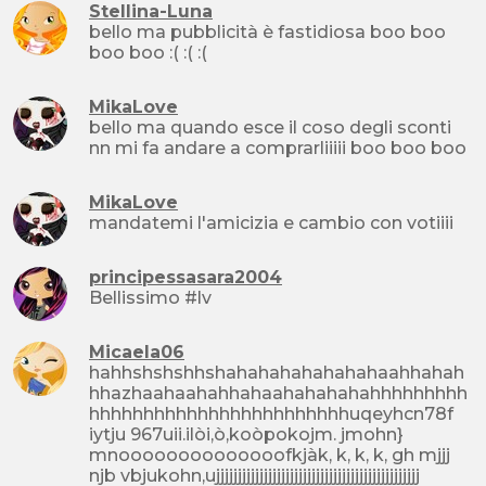
Stellina-Luna
bello ma pubblicità è fastidiosa boo boo
boo boo :( :( :(
MikaLove
bello ma quando esce il coso degli sconti
nn mi fa andare a comprarliiiii boo boo boo
MikaLove
mandatemi l'amicizia e cambio con votiiii
principessasara2004
Bellissimo #lv
Micaela06
hahhshshshhshahahahahahahahaahhahah
hhazhaahaahahhahaahahahahahhhhhhhhh
hhhhhhhhhhhhhhhhhhhhhhhhuqeyhcn78f
iytju 967uii.ilòi,ò,koòpokojm. jmohn}
mnoooooooooooooofkjàk, k, k, k, gh mjjj
njb vbjukohn,ujjjjjjjjjjjjjjjjjjjjjjjjjjjjjjjjjjjjjjjjjjjjjjj