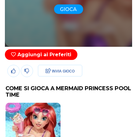
GIOCA
Aggiungi ai Preferiti
INVIA GIOCO
COME SI GIOCA A MERMAID PRINCESS POOL
TIME