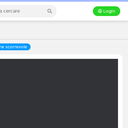
Login
ne scorrevole