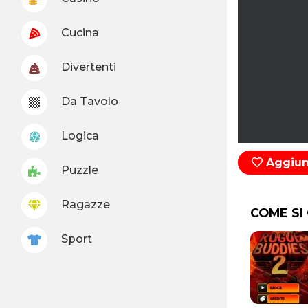
Cucina
Divertenti
Da Tavolo
Logica
Aggiung
Puzzle
Ragazze
COME SI
Sport