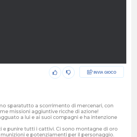
INVIA GIOCO
imo sparatutto a scorrimento di mercenari, con
ime missioni aggiuntive ricche di azione!
guato a lui e ai suoi compagni e ha intenzione
 e punire tutti i cattivi. Ci sono montagne di oro
 a munizioni e potenziamenti per il personaggio.