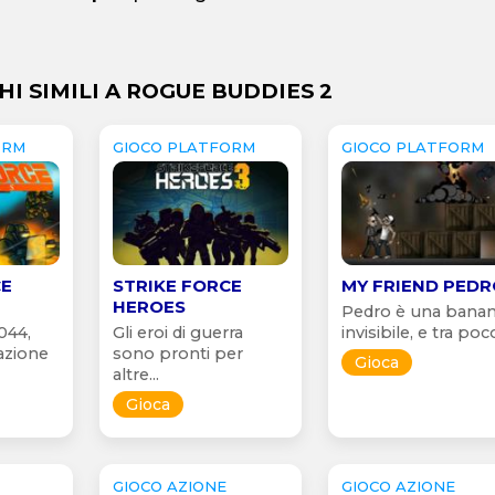
HI SIMILI A ROGUE BUDDIES 2
ORM
GIOCO PLATFORM
GIOCO PLATFORM
CE
STRIKE FORCE
MY FRIEND PED
HEROES
Pedro è una bana
044,
Gli eroi di guerra
invisibile, e tra poco
azione
sono pronti per
Gioca
altre...
Gioca
GIOCO AZIONE
GIOCO AZIONE