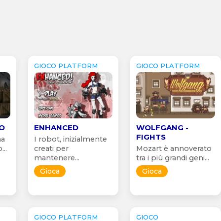
GIOCO PLATFORM
GIOCO PLATFORM
RO
ENHANCED
WOLFGANG -
FIGHTS
na
I robot, inizialmente
...
creati per
Mozart è annoverato
mantenere...
tra i più grandi geni...
Gioca
Gioca
GIOCO PLATFORM
GIOCO