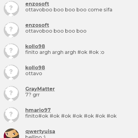
enzosoft
ottavoboo boo boo boo come sifa
enzosoft
ottavoboo boo boo boo
kollo98
finito argh argh argh #ok #ok :o
kollo98
ottavo
GrayMatter
7? grr
hmario97
finito#ok #ok #ok #ok #ok #ok #ok
qwertyuisa
bellino :)