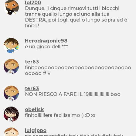
lol200
Dunque, il cinque rimuovi tutti i blocchi
tranne quello lungo ed uno alla tua
DESTRA, poi togli quello lungo sopra ed è
finito!
Herodragonic98
è un gioco dell ***
ter63
finitooooooooooooooooooooooooooooo
ooooo #lv
ter63
NON RIESCO A FARE IL 19!!!!!!!!!!!!!!!!! boo
obelisk
finito!!!!!!era facilissimo ;) :D :o
luigippo