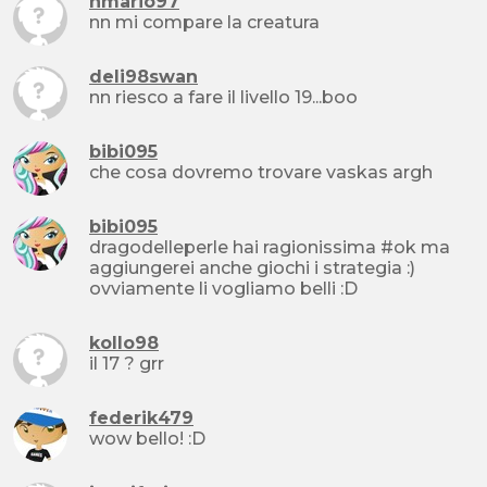
hmario97
nn mi compare la creatura
deli98swan
nn riesco a fare il livello 19...boo
bibi095
che cosa dovremo trovare vaskas argh
bibi095
dragodelleperle hai ragionissima #ok ma
aggiungerei anche giochi i strategia :)
ovviamente li vogliamo belli :D
kollo98
il 17 ? grr
federik479
wow bello! :D