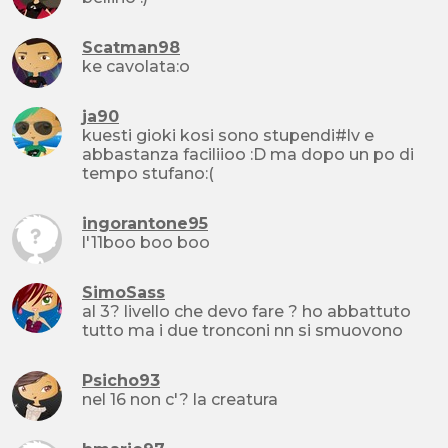
Scatman98
ke cavolata:o
ja90
kuesti gioki kosi sono stupendi#lv e
abbastanza faciliioo :D ma dopo un po di
tempo stufano:(
ingorantone95
l'11boo boo boo
SimoSass
al 3? livello che devo fare ? ho abbattuto
tutto ma i due tronconi nn si smuovono
Psicho93
nel 16 non c'? la creatura