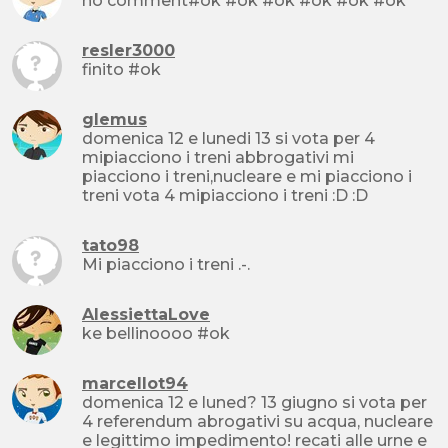
no comment#ok #ok #ok #ok #ok #ok
resler3000
finito #ok
glemus
domenica 12 e lunedi 13 si vota per 4
mipiacciono i treni abbrogativi mi
piacciono i treni,nucleare e mi piacciono i
treni vota 4 mipiacciono i treni :D :D
tato98
Mi piacciono i treni .-.
AlessiettaLove
ke bellinoooo #ok
marcellot94
domenica 12 e luned? 13 giugno si vota per
4 referendum abrogativi su acqua, nucleare
e legittimo impedimento! recati alle urne e