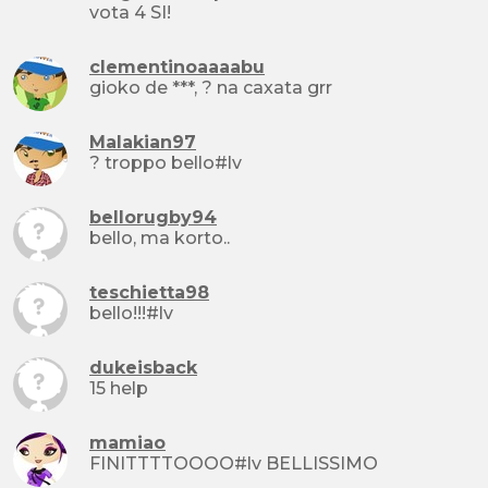
vota 4 SI!
clementinoaaaabu
gioko de ***, ? na caxata grr
Malakian97
? troppo bello#lv
bellorugby94
bello, ma korto..
teschietta98
bello!!!#lv
dukeisback
15 help
mamiao
FINITTTTOOOO#lv BELLISSIMO