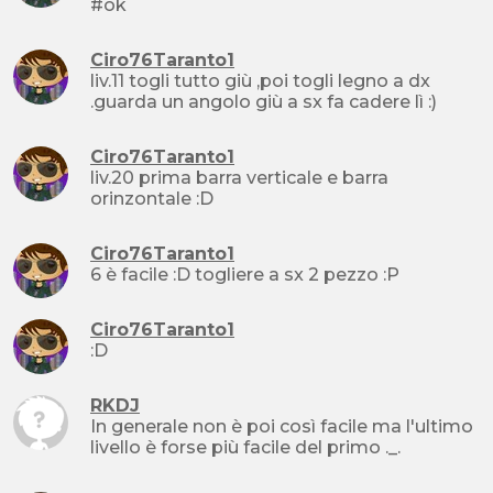
#ok
Ciro76Taranto1
liv.11 togli tutto giù ,poi togli legno a dx
.guarda un angolo giù a sx fa cadere lì :)
Ciro76Taranto1
liv.20 prima barra verticale e barra
orinzontale :D
Ciro76Taranto1
6 è facile :D togliere a sx 2 pezzo :P
Ciro76Taranto1
:D
RKDJ
In generale non è poi così facile ma l'ultimo
livello è forse più facile del primo ._.