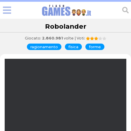
Robolander
Giocato:
2.860.981
volte | Voti:
ragionamento
fisica
forme