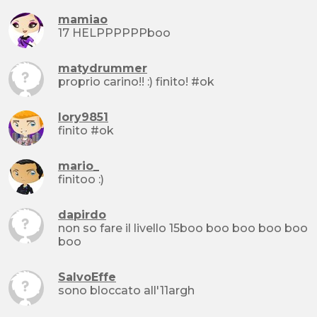
mamiao
17 HELPPPPPPboo
matydrummer
proprio carino!! :) finito! #ok
lory9851
finito #ok
mario_
finitoo :)
dapirdo
non so fare il livello 15boo boo boo boo boo
boo
SalvoEffe
sono bloccato all'11argh