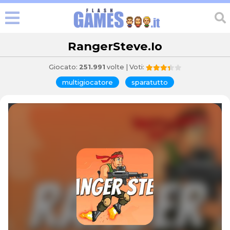
RangerSteve.io
Giocato:
251.991
volte | Voti:
multigiocatore
sparatutto