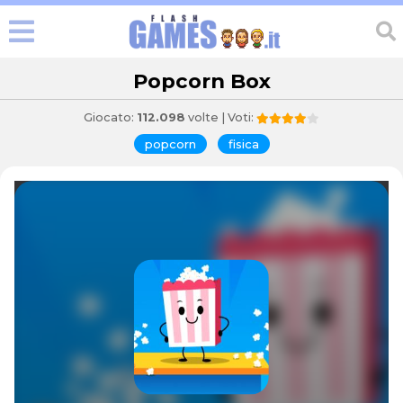
Popcorn Box
Giocato:
112.098
volte | Voti:
popcorn
fisica