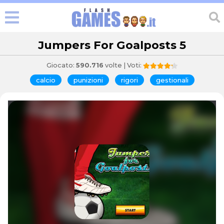
Jumpers For Goalposts 5
Giocato:
590.716
volte | Voti:
calcio
punizioni
rigori
gestionali