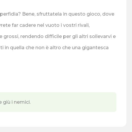
erfidia? Bene, sfruttatela in questo gioco, dove
ete far cadere nel vuoto i vostri rivali,
grossi, rendendo difficile per gli altri sollevarvi e
titi in quella che non è altro che una gigantesca
giù i nemici.