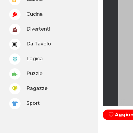
Cucina
Divertenti
Da Tavolo
Logica
Puzzle
Ragazze
Sport
Aggiung