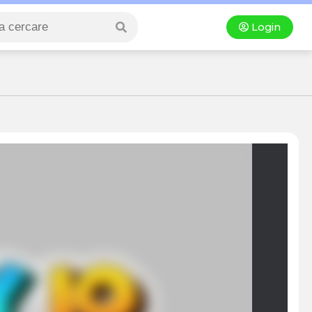
Login