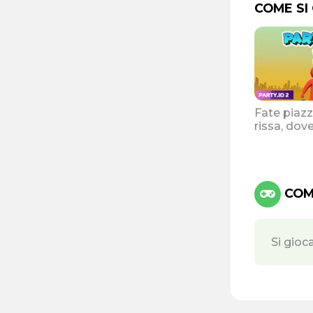
COME SI 
Fate piazza
rissa, dove
COMA
Si gioc