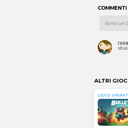
COMMENTI 
rosa
sbal
ALTRI GIOC
GIOCO SPARA