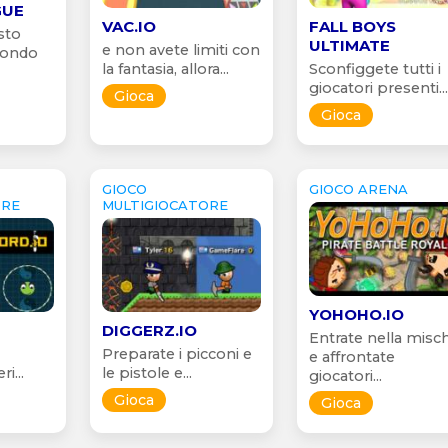
GUE
VAC.IO
FALL BOYS
sto
ULTIMATE
e non avete limiti con
mondo
la fantasia, allora...
Sconfiggete tutti i
giocatori presenti..
Gioca
Gioca
GIOCO
GIOCO ARENA
ORE
MULTIGIOCATORE
YOHOHO.IO
DIGGERZ.IO
Entrate nella misch
Preparate i picconi e
e affrontate
i...
le pistole e...
giocatori...
Gioca
Gioca