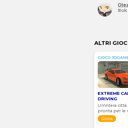
Ole
#ok
ALTRI GIOC
GIOCO 3DGAM
EXTREME CA
DRIVING
Un'intera città
pronta per le v
Gioca