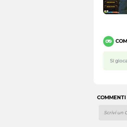
COMA
Si gioc
COMMENTI 