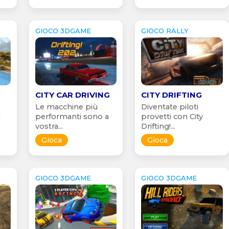
GIOCO 3DGAME
GIOCO RALLY
CITY CAR DRIVING
CITY DRIFTING
Le macchine più
Diventate piloti
i
performanti sono a
provetti con City
vostra...
Drifting!...
Gioca
Gioca
GIOCO 3DGAME
GIOCO 3DGAME