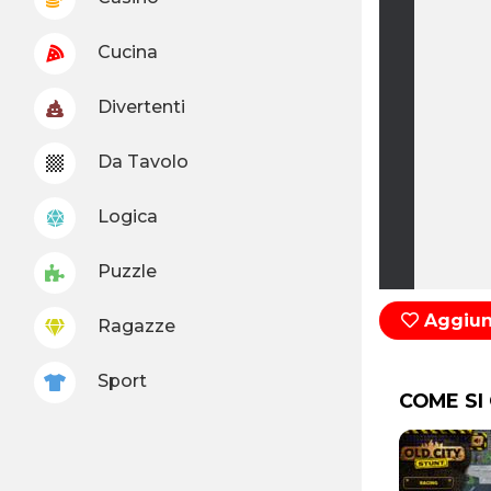
Cucina
Divertenti
Da Tavolo
Logica
Puzzle
Aggiung
Ragazze
Sport
COME SI