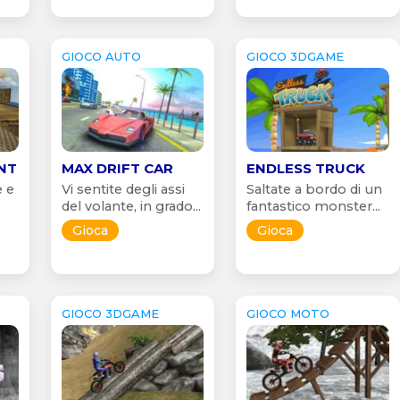
GIOCO AUTO
GIOCO 3DGAME
NT
MAX DRIFT CAR
ENDLESS TRUCK
e e
Vi sentite degli assi
Saltate a bordo di un
del volante, in grado...
fantastico monster...
Gioca
Gioca
GIOCO 3DGAME
GIOCO MOTO