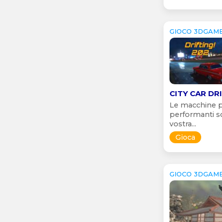
GIOCO 3DGAM
CITY CAR DR
Le macchine p
performanti s
vostra...
Gioca
GIOCO 3DGAM