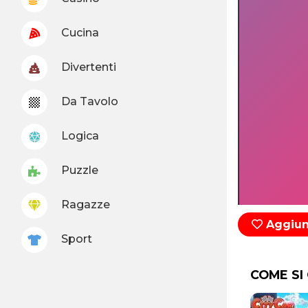
Cucina
Divertenti
Da Tavolo
Logica
Puzzle
Ragazze
Aggiung
Sport
COME SI