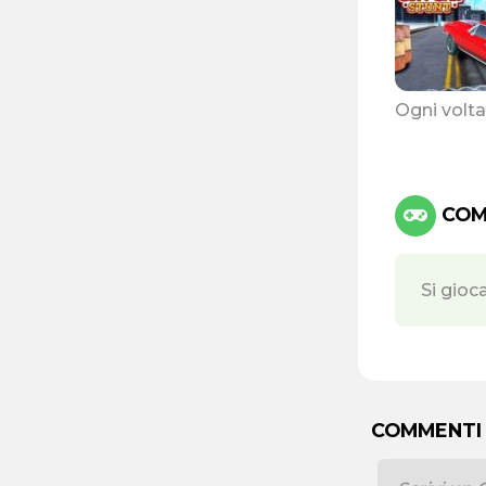
Ogni volta
COMA
Si gioc
COMMENTI