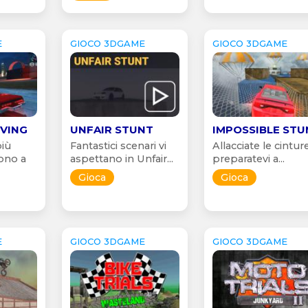
E
GIOCO 3DGAME
GIOCO 3DGAME
IVING
UNFAIR STUNT
IMPOSSIBLE STU
iù
Fantastici scenari vi
Allacciate le cintur
ono a
aspettano in Unfair...
preparatevi a...
Gioca
Gioca
E
GIOCO 3DGAME
GIOCO 3DGAME