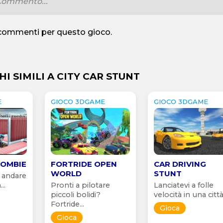
commenti per questo gioco.
HI SIMILI A CITY CAR STUNT
E
GIOCO 3DGAME
GIOCO 3DGAME
ZOMBIE
FORTRIDE OPEN
CAR DRIVING
WORLD
STUNT
 andare
..
Pronti a pilotare
Lanciatevi a folle
piccoli bolidi?
velocità in una città.
Fortride...
Gioca
Gioca