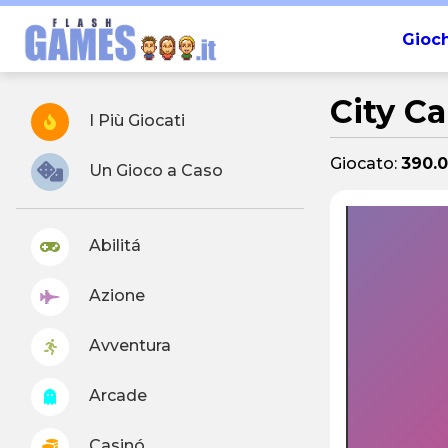
Gioch
City Ca
I Più Giocati
Giocato:
390.
Un Gioco a Caso
Abilitá
Azione
Avventura
Arcade
Casinó