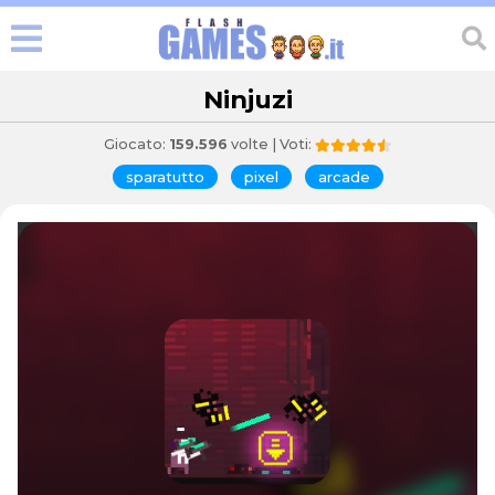
Ninjuzi
Giocato:
159.596
volte | Voti:
sparatutto
pixel
arcade