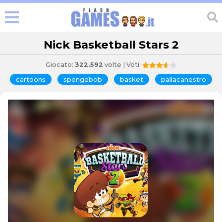
Nick Basketball Stars 2
Giocato:
322.592
volte | Voti:
cartoons
spongebob
basket
pallacanestro