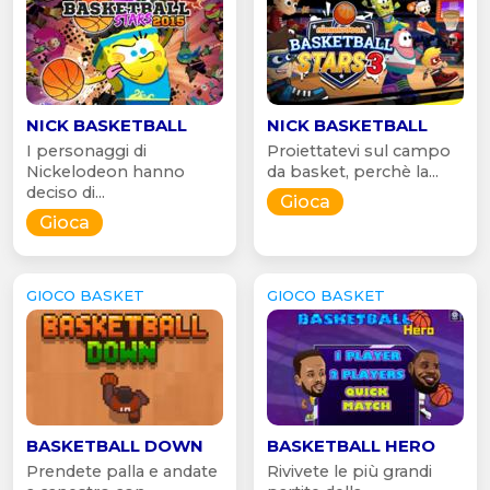
NICK BASKETBALL
NICK BASKETBALL
I personaggi di
Proiettatevi sul campo
Nickelodeon hanno
da basket, perchè la...
deciso di...
Gioca
Gioca
GIOCO BASKET
GIOCO BASKET
BASKETBALL DOWN
BASKETBALL HERO
Prendete palla e andate
Rivivete le più grandi