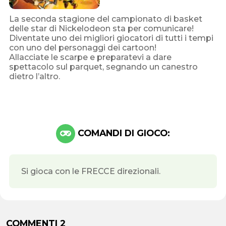
La seconda stagione del campionato di basket
delle star di Nickelodeon sta per comunicare!
Diventate uno dei migliori giocatori di tutti i tempi
con uno del personaggi dei cartoon!
Allacciate le scarpe e preparatevi a dare
spettacolo sul parquet, segnando un canestro
dietro l’altro.
COMANDI DI GIOCO:
Si gioca con le FRECCE direzionali.
COMMENTI 2