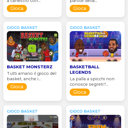
a canestro con...
partite della...
Gioca
Gioca
GIOCO BASKET
GIOCO BASKET
BASKET MONSTERZ
BASKETBALL
LEGENDS
Tutti amano il gioco del
basket, anche i...
La palla a spicchi non
conosce segreti?...
Gioca
Gioca
GIOCO BASKET
GIOCO BASKET