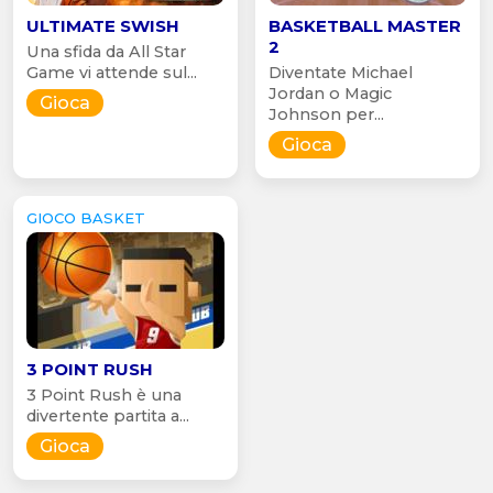
ULTIMATE SWISH
BASKETBALL MASTER
2
Una sfida da All Star
Game vi attende sul...
Diventate Michael
Jordan o Magic
Gioca
Johnson per...
Gioca
GIOCO BASKET
3 POINT RUSH
3 Point Rush è una
divertente partita a...
Gioca