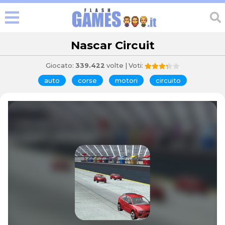
Nascar Circuit
Giocato:
339.422
volte | Voti:
auto
corse
motori
circuito