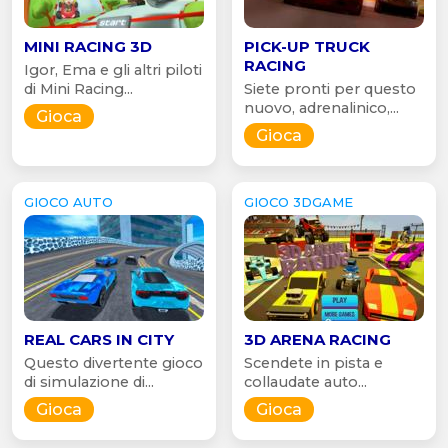
MINI RACING 3D
PICK-UP TRUCK
RACING
Igor, Ema e gli altri piloti
di Mini Racing...
Siete pronti per questo
nuovo, adrenalinico,...
Gioca
Gioca
GIOCO AUTO
GIOCO 3DGAME
REAL CARS IN CITY
3D ARENA RACING
Questo divertente gioco
Scendete in pista e
di simulazione di...
collaudate auto...
Gioca
Gioca