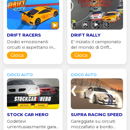
DRIFT RACERS
DRIFT RALLY
Dodici emozionanti
E’ iniziato il campionato
circuiti vi aspettano in...
del mondo di Drift...
Gioca
Gioca
GIOCO AUTO
GIOCO AUTO
STOCK CAR HERO
SUPRA RACING SPEED
Godetevi
Gareggiate su circuiti
un'entusiasmante gara...
mozzafiato a bordo...