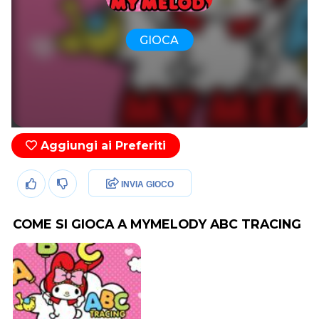
GIOCA
Aggiungi ai Preferiti
INVIA GIOCO
COME SI GIOCA A MYMELODY ABC TRACING