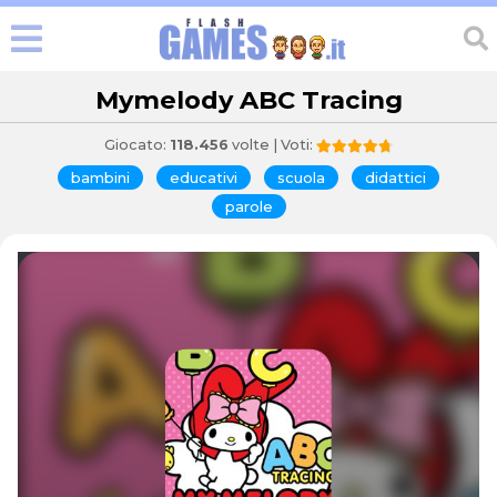
Mymelody ABC Tracing
Giocato:
118.456
volte | Voti:
bambini
educativi
scuola
didattici
parole