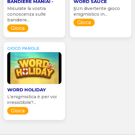
BANDIERE MANIA! -
WORD SAUCE
Misurate la vostra
§Un divertente gioco
conoscenza sulle
enigmistico in...
bandiere...
Gioca
Gioca
GIOCO PAROLE
WORD HOLIDAY
L'enigmistica è per voi
irresistibile?...
Gioca