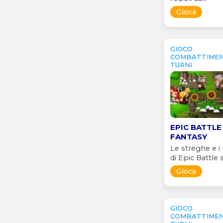
Gioca
GIOCO
COMBATTIMEN
TURNI
EPIC BATTLE
FANTASY
Le streghe e i
di Epic Battle 
Gioca
GIOCO
COMBATTIMEN