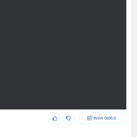
INVIA GIOCO