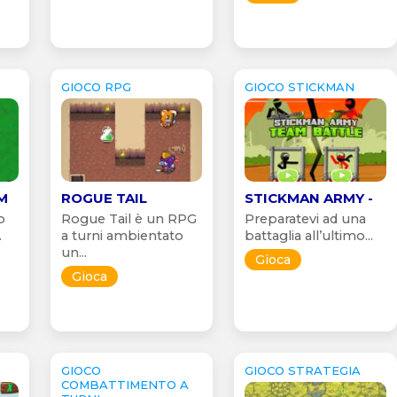
GIOCO RPG
GIOCO STICKMAN
M
ROGUE TAIL
STICKMAN ARMY -
o
Rogue Tail è un RPG
Preparatevi ad una
.
a turni ambientato
battaglia all’ultimo...
un...
Gioca
Gioca
GIOCO
GIOCO STRATEGIA
COMBATTIMENTO A