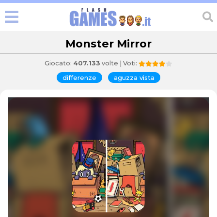
Monster Mirror
Giocato:
407.133
volte | Voti:
differenze
aguzza vista