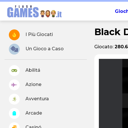
Gioch
Black 
I Più Giocati
Giocato:
280.
Un Gioco a Caso
Abilitá
Azione
Avventura
Arcade
Casinó