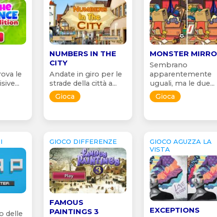
NUMBERS IN THE
MONSTER MIRR
CITY
Sembrano
rova le
Andate in giro per le
apparentemente
sive...
strade della città a...
uguali, ma le due...
Gioca
Gioca
I
GIOCO DIFFERENZE
GIOCO AGUZZA LA
VISTA
FAMOUS
EXCEPTIONS
PAINTINGS 3
o delle