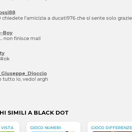
ossi88
1480 chiedete l'amicizia a ducati976 che si sente solo grazie
e-Boy
... non finisce maii
ty
200 #ok
_Giuseppe_Dioccio
 tutto io, vedo! argh
HI SIMILI A BLACK DOT
 VISTA
GIOCO NUMERI
GIOCO DIFFERENZ