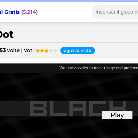
i Gratis
(5.214)
Dot
653
volte | Voti:
aguzza vista