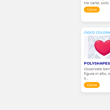
tre carte, solo 
Gioca
GIOCO COLOR
POLYSHAPES
Osservate ben
figura in alto,
il...
Gioca