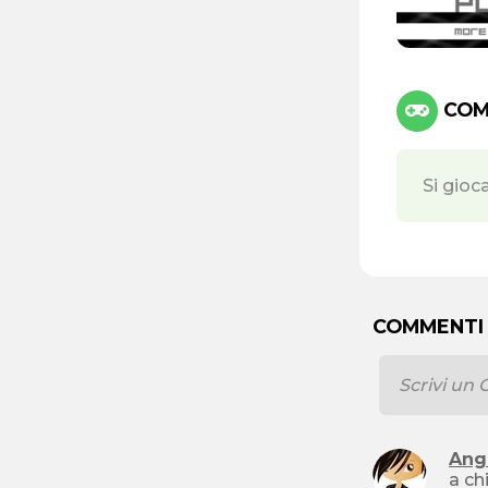
COMA
Si gioc
COMMENTI 
Ang
a ch