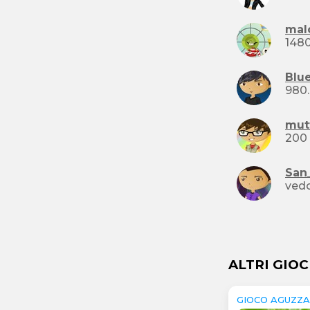
mal
Blu
980.
mut
San
vedo
ALTRI GIOC
GIOCO AGUZZA