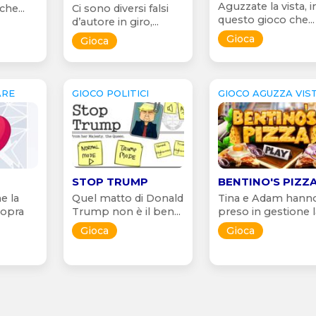
Aguzzate la vista, i
che...
Ci sono diversi falsi
questo gioco che...
d’autore in giro,...
Gioca
Gioca
ARE
GIOCO POLITICI
GIOCO AGUZZA VIS
STOP TRUMP
BENTINO'S PIZZ
e la
Quel matto di Donald
Tina e Adam hann
 sopra
Trump non è il ben...
preso in gestione la
Gioca
Gioca