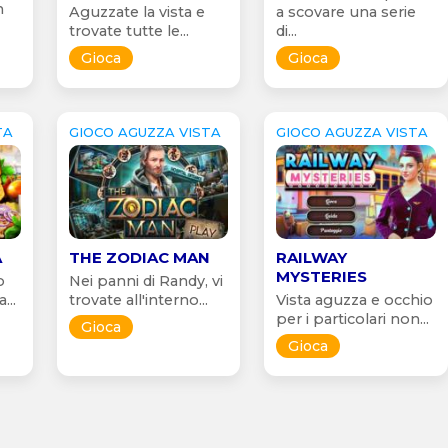
n
Aguzzate la vista e
a scovare una serie
trovate tutte le...
di...
Gioca
Gioca
TA
GIOCO AGUZZA VISTA
GIOCO AGUZZA VISTA
A
THE ZODIAC MAN
RAILWAY
MYSTERIES
o
Nei panni di Randy, vi
...
trovate all'interno...
Vista aguzza e occhio
per i particolari non...
Gioca
Gioca