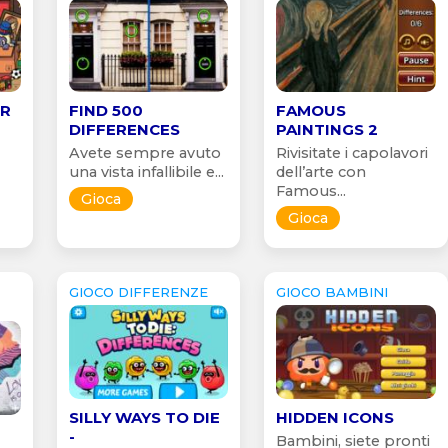
OR
FIND 500
FAMOUS
DIFFERENCES
PAINTINGS 2
Avete sempre avuto
Rivisitate i capolavori
una vista infallibile e...
dell’arte con
Famous...
Gioca
Gioca
GIOCO DIFFERENZE
GIOCO BAMBINI
SILLY WAYS TO DIE
HIDDEN ICONS
-
Bambini, siete pronti