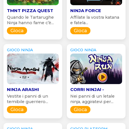
TMNT PIZZA QUEST
NINJA FORCE
Quando le Tartarughe
Affilate la vostra katana
Ninja hanno fame c’è...
e fatela...
Gioca
Gioca
GIOCO NINJA
GIOCO NINJA
NINJA ARASHI
CORRI NINJA! -
Vestite i panni di un
Nei panni di un letale
temibile guerriero...
ninja, aggiratevi per...
Gioca
Gioca
GIOCO NINJA
GIOCO PLATFORM