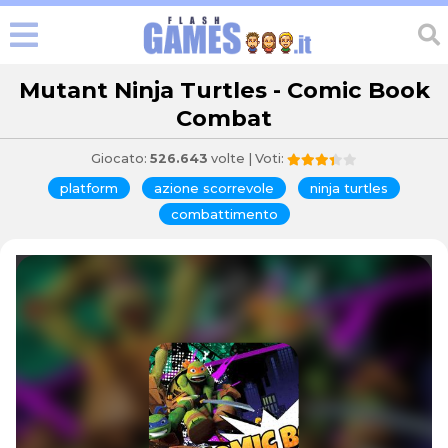
Mutant Ninja Turtles - Comic Book
Combat
Giocato:
526.643
volte | Voti:
platform
azione scorrevole
ninja turtles
combattimento