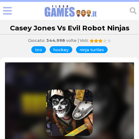
Casey Jones Vs Evil Robot Ninjas
Giocato:
344.998
volte | Voti:
tiro
hockey
ninja turtles