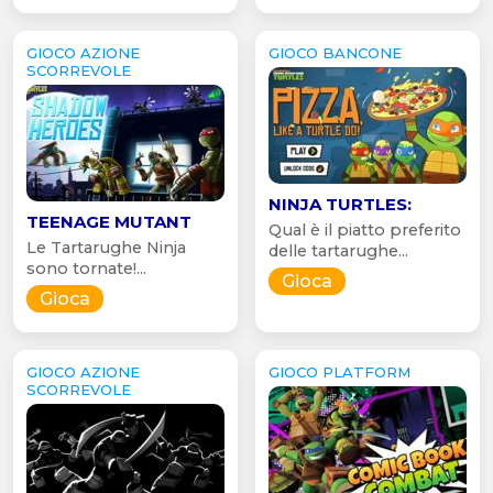
GIOCO AZIONE
GIOCO BANCONE
SCORREVOLE
NINJA TURTLES:
TEENAGE MUTANT
Qual è il piatto preferito
Le Tartarughe Ninja
delle tartarughe...
sono tornate!...
Gioca
Gioca
GIOCO AZIONE
GIOCO PLATFORM
SCORREVOLE