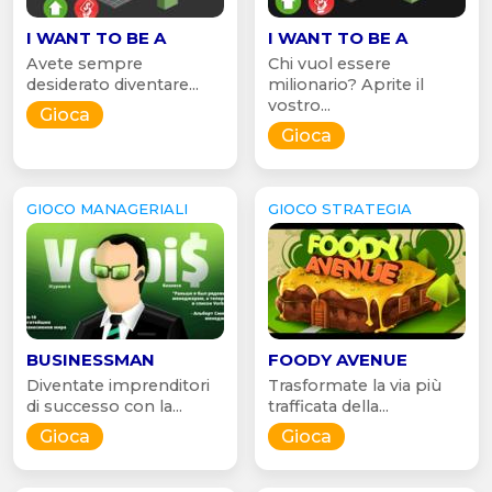
I WANT TO BE A
I WANT TO BE A
Avete sempre
Chi vuol essere
desiderato diventare...
milionario? Aprite il
vostro...
Gioca
Gioca
GIOCO MANAGERIALI
GIOCO STRATEGIA
BUSINESSMAN
FOODY AVENUE
Diventate imprenditori
Trasformate la via più
di successo con la...
trafficata della...
Gioca
Gioca