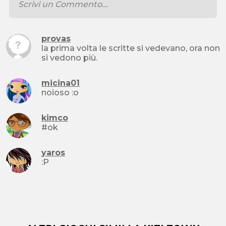
provas
la prima volta le scritte si vedevano, ora non
si vedono più.
micina01
noioso :o
kimco
#ok
yaros
:P