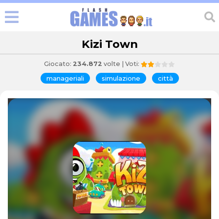
Kizi Town
Giocato:
234.872
volte | Voti:
manageriali
simulazione
città