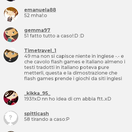
emanuela88
52 mha!:o
gemma97
51 fatto tutto a caso!:D :D
Timetravel_1
49 ma non si capisce niente in inglese -.- e
che cavolo flash games e italiano almeno i
testi tradotti in italiano poteva pure
metterli, questa e la dimostrazione che
flash games prende i giochi da siti inglesi
_kikka_95_
193!!xD nn ho idea di cm abbia ftt..xD
spitticash
58 tirando a caso:P