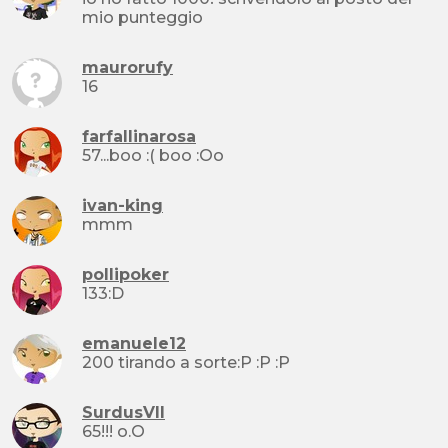
mio punteggio
maurorufy
16
farfallinarosa
57...boo :( boo :Oo
ivan-king
mmm
pollipoker
133:D
emanuele12
200 tirando a sorte:P :P :P
SurdusVII
65!!! o.O