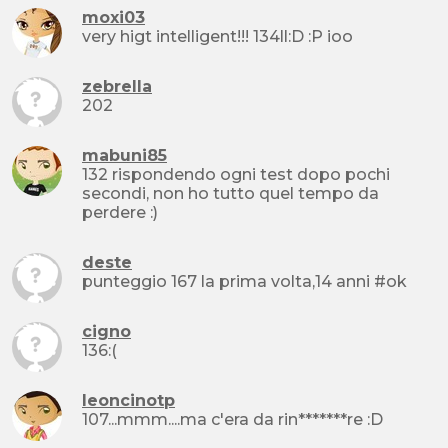
moxi03
very higt intelligent!!! 134ll:D :P ioo
zebrella
202
mabuni85
132 rispondendo ogni test dopo pochi
secondi, non ho tutto quel tempo da
perdere :)
deste
punteggio 167 la prima volta,14 anni #ok
cigno
136:(
leoncinotp
107...mmm....ma c'era da rin*******re :D