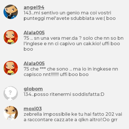
angel94
143...mi sentivo un genio ma coi vostri
punteggi mel'avete sdubbiata we:( boo
Alala005
75 ... sn una vera mer.da ? solo che nn so bn
l'inglese e nn ci capivo un cak.kio! uffi boo
boo
Alala005
75 che *** che sono ... ma io in ingkese nn
capisco nnt!!!!!!! uffi boo boo
globom
134...posso ritenermi soddisfatta:D
moxi03
zebrella impossibile ke tu hai fatto 202 vai
a raccontare cazz.ate a qlkn altro!:Oo grr