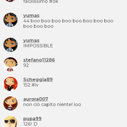
facilissimo #ok
yumas
44 boo boo boo boo boo boo boo boo
boo boo boo
yumas
IMPOSSIBLE
stefano11286
92
Scheggia89
152 #lv
aurora007
non ciò capito niente! ioo
pupa99
126! :D