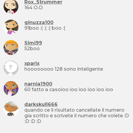
Rox_Strummer
164 O.O
ginuzza100
91boo :( :( :( boo :(
Simi99
52boo
xparix
hoooooooo 128 sono inteligente
narnia1900
60 fatto a casoioo ioo ioo ioo ioo ioo
darkskull666
quando ce il risultato cancellate il numero
gia scritto e scrivete il numero che volete :D
:D :D :D