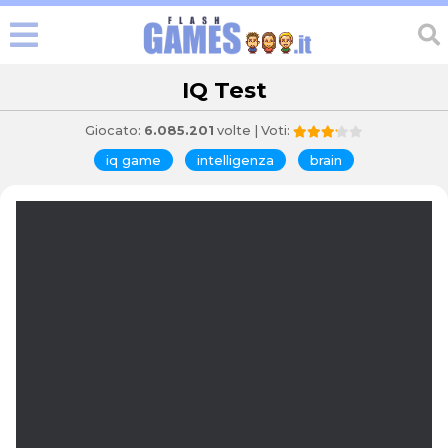
IQ Test
Giocato:
6.085.201
volte | Voti:
iq game
intelligenza
brain