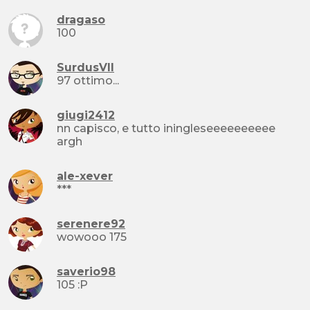
dragaso
100
SurdusVII
97 ottimo...
giugi2412
nn capisco, e tutto iningleseeeeeeeeee
argh
ale-xever
***
serenere92
wowooo 175
saverio98
105 :P