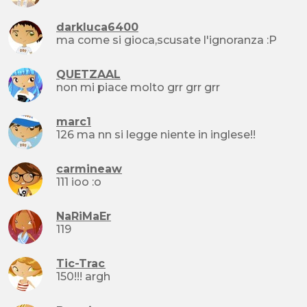
darkluca6400
ma come si gioca,scusate l'ignoranza :P
QUETZAAL
non mi piace molto grr grr grr
marc1
126 ma nn si legge niente in inglese!!
carmineaw
111 ioo :o
NaRiMaEr
119
Tic-Trac
150!!! argh