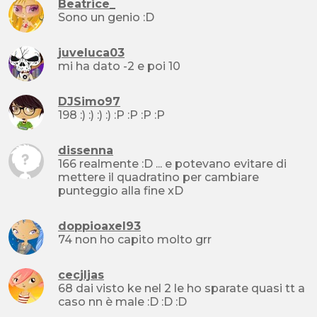
Beatrice_
Sono un genio :D
juveluca03
mi ha dato -2 e poi 10
DJSimo97
198 :) :) :) :) :P :P :P :P
dissenna
166 realmente :D ... e potevano evitare di
mettere il quadratino per cambiare
punteggio alla fine xD
doppioaxel93
74 non ho capito molto grr
cecjljas
68 dai visto ke nel 2 le ho sparate quasi tt a
caso nn è male :D :D :D