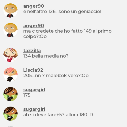
anger90
e nell'altro 126.. sono un geniaccio!
anger90
ma c credete che ho fatto 149 al primo
colpo?:Oo
tazzilla
134 bella media no?
Liscia92
205....nn ? male#ok vero?:Oo
sugargirl
175
sugargirl
ah si deve fare+5? allora 180 :D