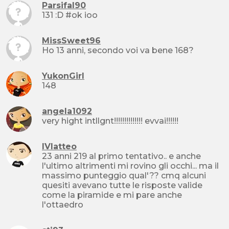
Parsifal90
131 :D #ok ioo
MissSweet96
Ho 13 anni, secondo voi va bene 168?
YukonGirl
148
angela1092
very hight intllgnt!!!!!!!!!!!!!! evvai!!!!!!
lVlatteo
23 anni 219 al primo tentativo.. e anche
l'ultimo altrimenti mi rovino gli occhi... ma il
massimo punteggio qual'?? cmq alcuni
quesiti avevano tutte le risposte valide
come la piramide e mi pare anche
l'ottaedro