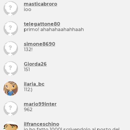
masticabroro
ioo
telegattone80
primo! ahahahaahahhaah
simone8690
132!
Giorda26
151
ilaria_bc
112:)
mario99inter
962
ilfranceschino
io ho fatto 1000! scrivendolo al posto del