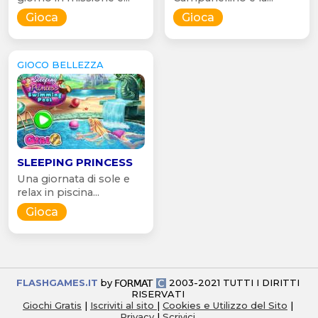
Gioca
Gioca
GIOCO BELLEZZA
SLEEPING PRINCESS
Una giornata di sole e
relax in piscina...
Gioca
FLASHGAMES.IT
by
2003-2021 TUTTI I DIRITTI
RISERVATI
Giochi Gratis
|
Iscriviti al sito
|
Cookies e Utilizzo del Sito
|
Privacy
|
Scrivici