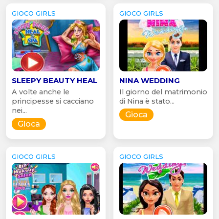
GIOCO GIRLS
GIOCO GIRLS
SLEEPY BEAUTY HEAL
NINA WEDDING
A volte anche le
Il giorno del matrimonio
principesse si cacciano
di Nina è stato...
nei...
Gioca
Gioca
GIOCO GIRLS
GIOCO GIRLS