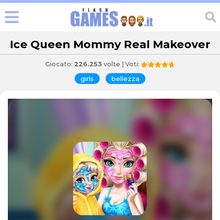
Ice Queen Mommy Real Makeover
Giocato:
226.253
volte | Voti:
girls
bellezza