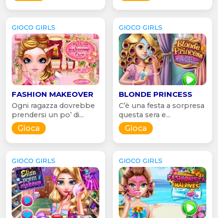
GIOCO GIRLS
GIOCO GIRLS
FASHION MAKEOVER
BLONDE PRINCESS
Ogni ragazza dovrebbe
C’è una festa a sorpresa
prendersi un po’ di...
questa sera e...
Gioca
Gioca
GIOCO GIRLS
GIOCO GIRLS