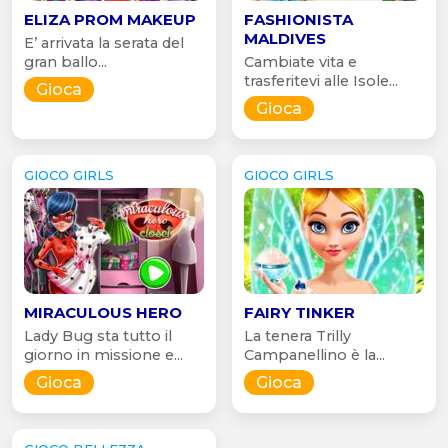
ELIZA PROM MAKEUP
FASHIONISTA
MALDIVES
E’ arrivata la serata del
gran ballo...
Cambiate vita e
trasferitevi alle Isole...
Gioca
Gioca
GIOCO GIRLS
GIOCO GIRLS
MIRACULOUS HERO
FAIRY TINKER
Lady Bug sta tutto il
La tenera Trilly
giorno in missione e...
Campanellino è la...
Gioca
Gioca