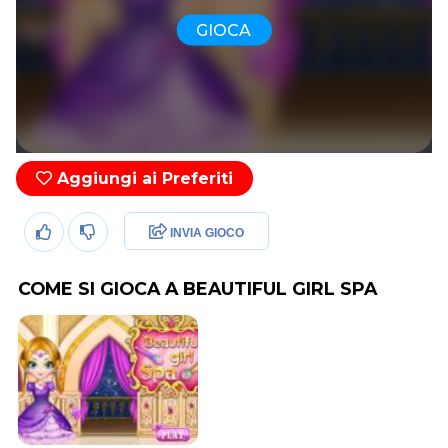
GIOCA
Aggiungi ai Preferiti
INVIA GIOCO
COME SI GIOCA A BEAUTIFUL GIRL SPA