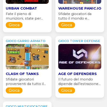
URBAN COMBAT
WAREHOUSE PANIC.IO
Fate il pieno di
Sfidate giocatori da
munizioni, state per...
tutto il mondo e...
Gioca
Gioca
GIOCO CARRO ARMATO
GIOCO TOWER DEFENSE
CLASH OF TANKS
AGE OF DEFENDERS
Sfidate giocatori
Il futuro del mondo
provenienti da tutto il...
dipende dall’estrazione...
Gioca
Gioca
GIOCO MULTIGIOCATORE