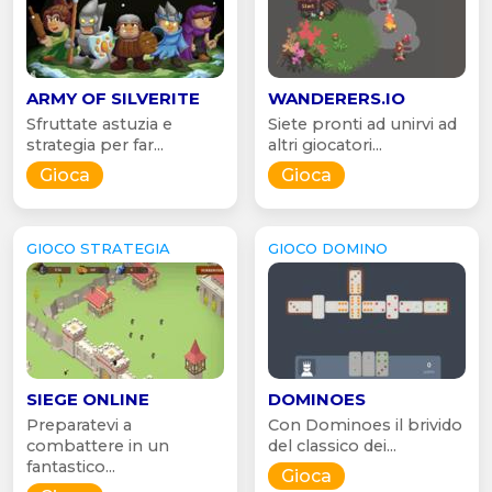
ARMY OF SILVERITE
WANDERERS.IO
Sfruttate astuzia e
Siete pronti ad unirvi ad
strategia per far...
altri giocatori...
Gioca
Gioca
GIOCO STRATEGIA
GIOCO DOMINO
SIEGE ONLINE
DOMINOES
Preparatevi a
Con Dominoes il brivido
combattere in un
del classico dei...
fantastico...
Gioca