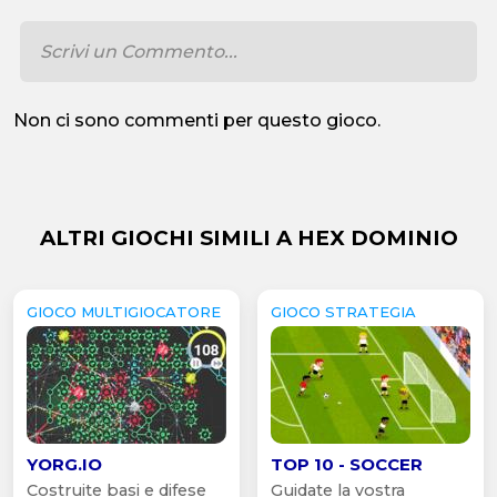
Non ci sono commenti per questo gioco.
ALTRI GIOCHI SIMILI A HEX DOMINIO
GIOCO MULTIGIOCATORE
GIOCO STRATEGIA
YORG.IO
TOP 10 - SOCCER
Costruite basi e difese
Guidate la vostra