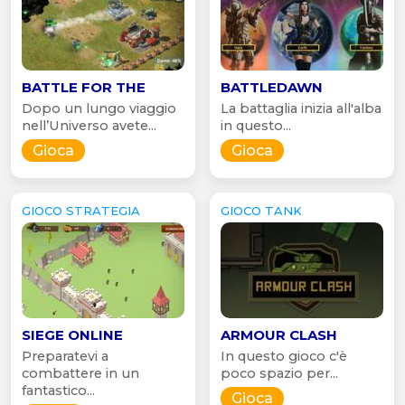
BATTLE FOR THE
BATTLEDAWN
Dopo un lungo viaggio
La battaglia inizia all'alba
nell’Universo avete...
in questo...
Gioca
Gioca
GIOCO STRATEGIA
GIOCO TANK
SIEGE ONLINE
ARMOUR CLASH
Preparatevi a
In questo gioco c'è
combattere in un
poco spazio per...
fantastico...
Gioca