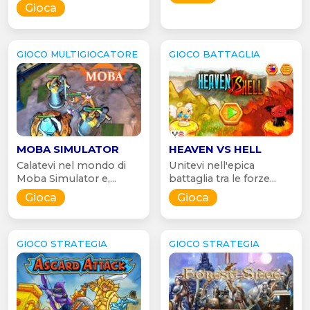
Gioca
GIOCO MULTIGIOCATORE
GIOCO BATTAGLIA
MOBA SIMULATOR
HEAVEN VS HELL
Calatevi nel mondo di
Unitevi nell'epica
Moba Simulator e,...
battaglia tra le forze...
Gioca
Gioca
GIOCO STRATEGIA
GIOCO STRATEGIA