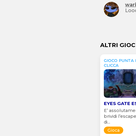
war
Loo
ALTRI GIOC
GIOCO PUNTA 
CLICCA
EYES GATE E
E’ assolutame
brividi l’esca
di...
Gioca