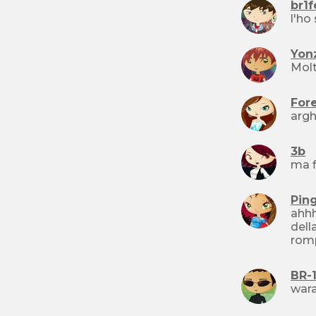
br1
l'ho 
Yon
Mol
For
arg
3b
ma f
Ping
ahhh
dell
romp
BR-
wara