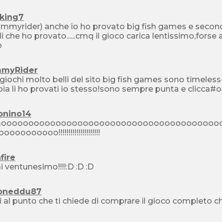
xking7
ommyrider) anche io ho provato big fish games e secondo 
li che ho provato......cmq il gioco carica lentissimo,forse
o
myRider
chi molto belli del sito big fish games sono timeless-la citt? dimenticata e dark dimension-la citt? di
ia li ho provati io stesso!sono sempre punta e clicca#
onino14
moooooooooooooooooooooooooooooooooooooooo
ooooooooo!!!!!!!!!!!!!!!!!!!!!
fire
i ventunesimo!!!!:D :D :D
oneddu87
vi al punto che ti chiede di comprare il gioco completo 