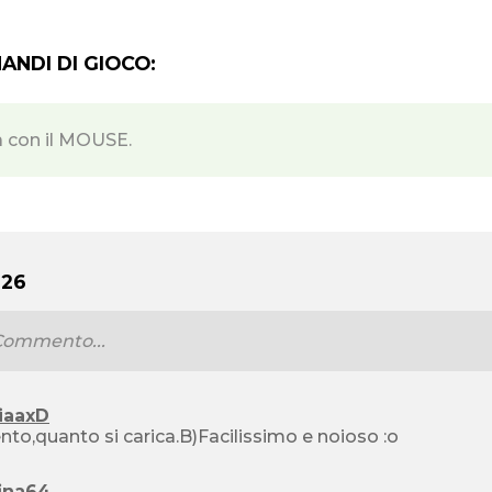
NDI DI GIOCO:
a con il MOUSE.
 26
iaaxD
A)Lento,quanto si carica.B)Facilissimo e noioso :o
fina64