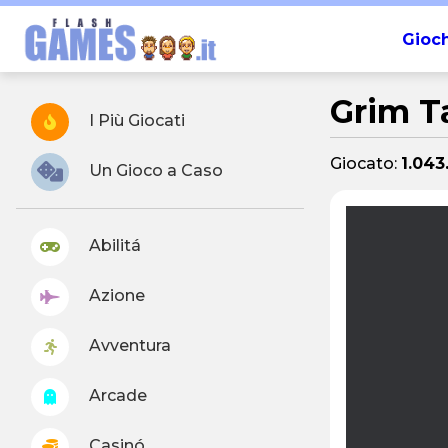
Gioch
Grim T
I Più Giocati
Giocato:
1.043
Un Gioco a Caso
Abilitá
Azione
Avventura
Arcade
Casinó