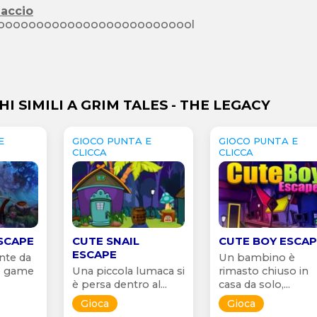
iaccio
oooooooooooooooooooooooool
HI SIMILI A GRIM TALES - THE LEGACY
E
GIOCO PUNTA E
GIOCO PUNTA E
CLICCA
CLICCA
SCAPE
CUTE SNAIL
CUTE BOY ESCA
ESCAPE
nte da
Un bambino è
pe game
Una piccola lumaca si
rimasto chiuso in
è persa dentro al...
casa da solo,...
Gioca
Gioca