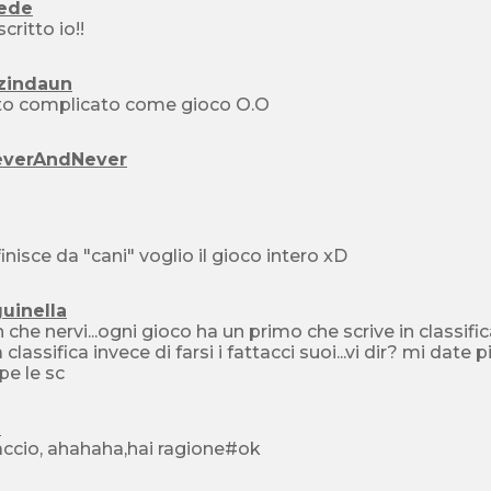
fede
scritto io!!
zindaun
to complicato come gioco O.O
everAndNever
h
inisce da "cani" voglio il gioco intero xD
uinella
 che nervi...ogni gioco ha un primo che scrive in classif
a classifica invece di farsi i fattacci suoi...vi dir? mi d
e le sc
1
ccio, ahahaha,hai ragione#ok