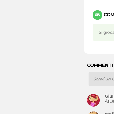
COMA
Si gioc
COMMENTI
Giul
ste