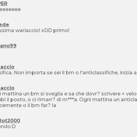
PER
eeeeeee
fede
issima wariaccio! xDD primo!
iano99
iaccio
sifica. Non importa se sei il bm o l'anticlassifiche, inizia a
iaccio
 mattina un bm si sveglia e sa che dovr? scrivere + vel
rubi il posto, o ci rimarr? di m***a. Ogni mattina un anticl
cemente o il bm far? la
elot2000
ondo:D