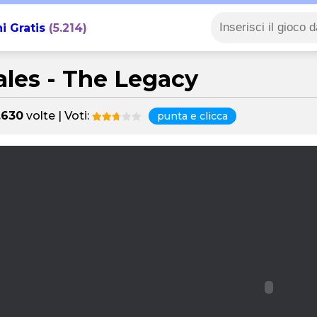
i Gratis
(5.214)
ales - The Legacy
.630
volte | Voti:
punta e clicca