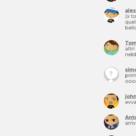
ale
(x t
quel
bell
Tom
altri gio
nebb
sim
pri
ooooo
john
evva
Ant
arri