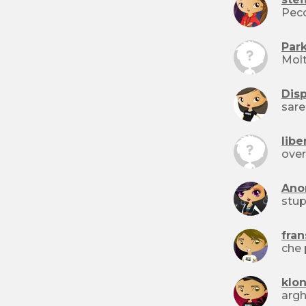
Par
Molt
Dis
sare
libe
over
Ano
stup
fra
che 
klo
argh 