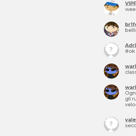
VIP
wee
br1
bell
Adr
#ok
war
clas
war
Ogni
gli 
velo
val
sec