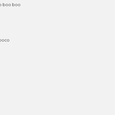
Peccato che è un demo e che fra l'altro dura pochissimo boo boo boo
 poco