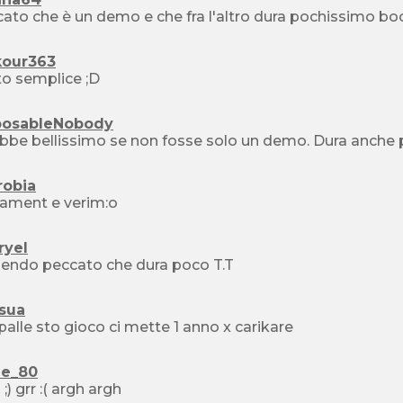
kour363
o semplice ;D
posableNobody
bbe bellissimo se non fosse solo un demo. Dura anche
robia
ament e verim:o
ryel
endo peccato che dura poco T.T
nsua
palle sto gioco ci mette 1 anno x carikare
ne_80
;) grr :( argh argh