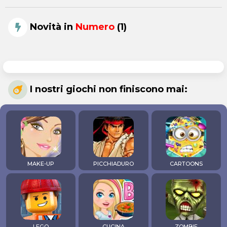
Novità in
Numero
(1)
I nostri giochi non finiscono mai:
MAKE-UP
PICCHIADURO
CARTOONS
LEGO
CUCINA
ZOMBIE