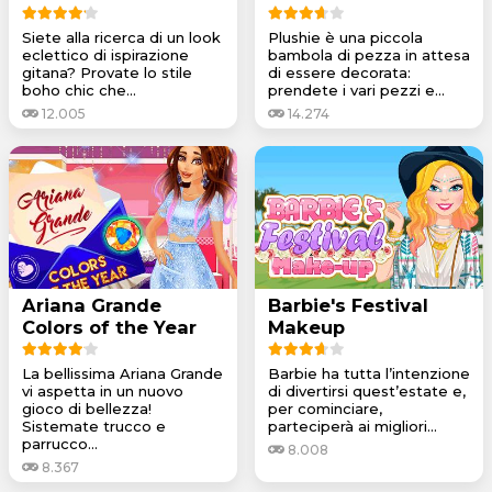
Siete alla ricerca di un look
Plushie è una piccola
eclettico di ispirazione
bambola di pezza in attesa
gitana? Provate lo stile
di essere decorata:
boho chic che...
prendete i vari pezzi e...
12.005
14.274
Ariana Grande
Barbie's Festival
Colors of the Year
Makeup
La bellissima Ariana Grande
Barbie ha tutta l’intenzione
vi aspetta in un nuovo
di divertirsi quest’estate e,
gioco di bellezza!
per cominciare,
Sistemate trucco e
parteciperà ai migliori...
parrucco...
8.008
8.367