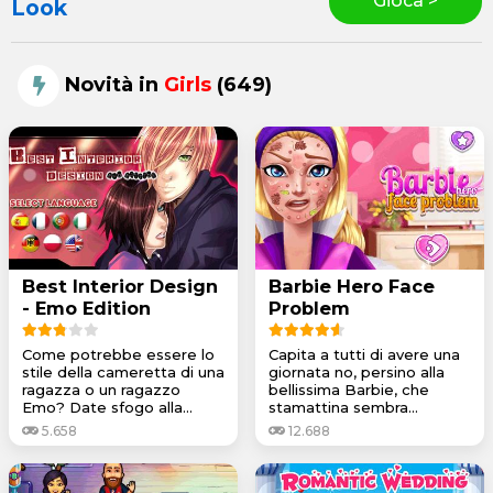
Gioca >
Look
Novità in
Girls
(649)
Best Interior Design
Barbie Hero Face
- Emo Edition
Problem
Come potrebbe essere lo
Capita a tutti di avere una
stile della cameretta di una
giornata no, persino alla
ragazza o un ragazzo
bellissima Barbie, che
Emo? Date sfogo alla...
stamattina sembra...
5.658
12.688