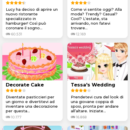
Lucy ha deciso di aprire un
Come vi sentite oggi? Alla
nuovo ristorante
moda? Trendy? Casual?
specializzato in
Cool? L'estate, sta
hamburger! Così può
arrivando, non fatevi
coronare il sogno...
trovare...
60.531
12.169
Decorate Cake
Tessa's Wedding
Diventate pasticcieri per
Prendetevi cura del look di
un giorno e divertitevi ad
una giovane coppia di
inventare una decorazione
sposi, pronta per andare
per questa...
all’altare. Iniziate...
10.177
16.868