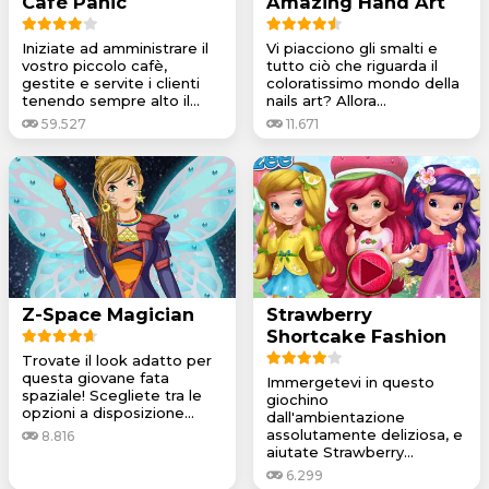
Café Panic
Amazing Hand Art
Iniziate ad amministrare il
Vi piacciono gli smalti e
vostro piccolo cafè,
tutto ciò che riguarda il
gestite e servite i clienti
coloratissimo mondo della
tenendo sempre alto il...
nails art? Allora...
59.527
11.671
Z-Space Magician
Strawberry
Shortcake Fashion
Trovate il look adatto per
questa giovane fata
Immergetevi in questo
spaziale! Scegliete tra le
giochino
opzioni a disposizione...
dall'ambientazione
assolutamente deliziosa, e
8.816
aiutate Strawberry...
6.299