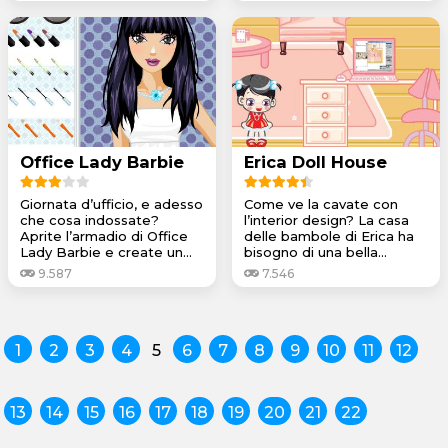
Office Lady Barbie
Erica Doll House
Giornata d’ufficio, e adesso
Come ve la cavate con
che cosa indossate?
l’interior design? La casa
Aprite l’armadio di Office
delle bambole di Erica ha
Lady Barbie e create un...
bisogno di una bella...
9.587
7.546
1
2
3
4
5
6
7
8
9
10
11
12
13
14
15
16
17
18
19
20
21
22