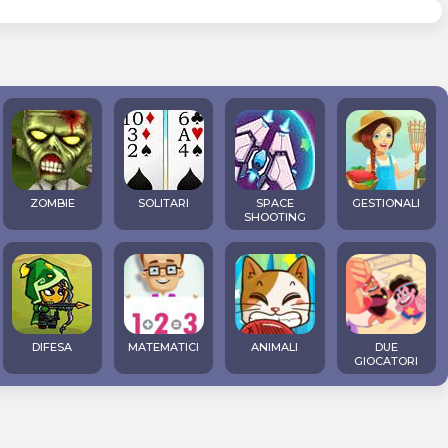
ZOMBIE
SOLITARI
SPACE
GESTIONALI
SHOOTING
DIFESA
MATEMATICI
ANIMALI
DUE
GIOCATORI