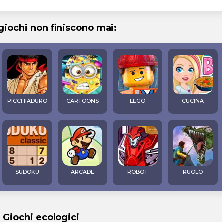
 giochi non finiscono mai:
PICCHIADURO
CARTOONS
LEGO
CUCINA
SUDOKU
ARCADE
ROBOT
RUOLO
i Giochi ecologici