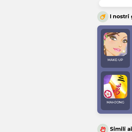
I nostri
MAKE-UP
MAHJONG
Simili a