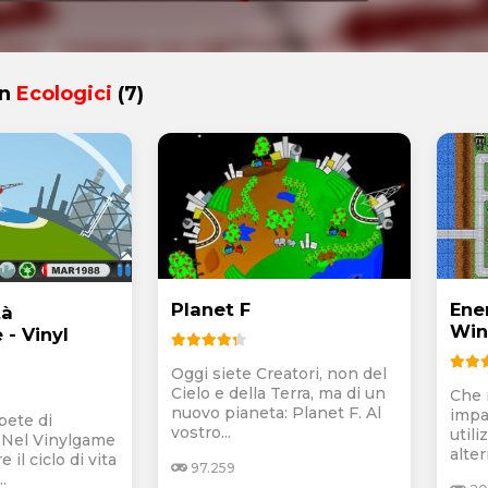
in
Ecologici
(7)
Planet F
Ener
tà
Win
- Vinyl
Oggi siete Creatori, non del
Cielo e della Terra, ma di un
Che 
nuovo pianeta: Planet F. Al
impa
pete di
vostro...
utili
? Nel Vinylgame
alter
 il ciclo di vita
97.259
.