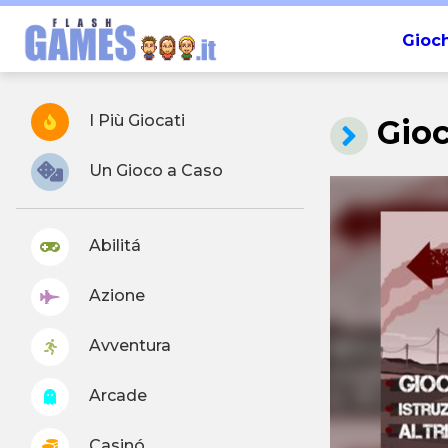
Gioch
I Più Giocati
Gio
Un Gioco a Caso
Abilitá
Azione
Avventura
Arcade
Casinó