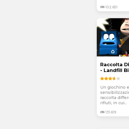
102.651
Raccolta D
- Landfill Bi
Un giochino e
sensibilizzazi
raccolta diffe
rifiuti, in cui...
131.619