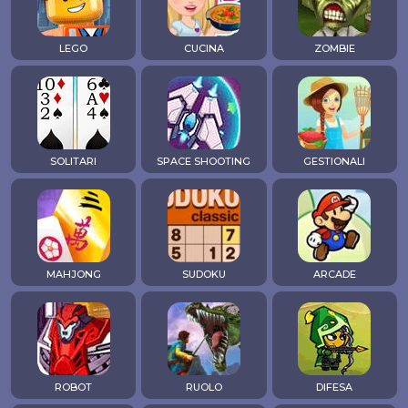
LEGO
CUCINA
ZOMBIE
SOLITARI
SPACE SHOOTING
GESTIONALI
MAHJONG
SUDOKU
ARCADE
ROBOT
RUOLO
DIFESA