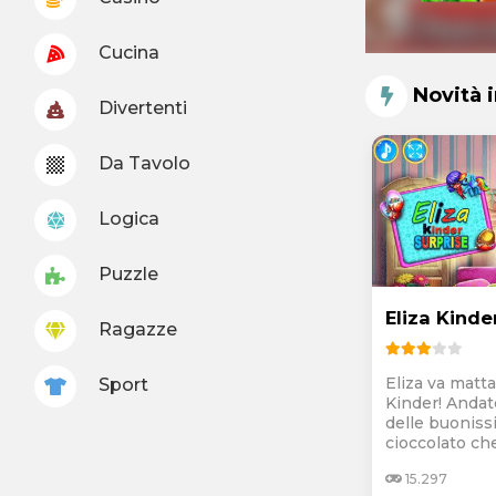
Cucina
Novità 
Divertenti
Da Tavolo
Logica
Puzzle
Eliza Kinde
Ragazze
Eliza va matta
Sport
Kinder! Andate
delle buoniss
cioccolato che.
15.297