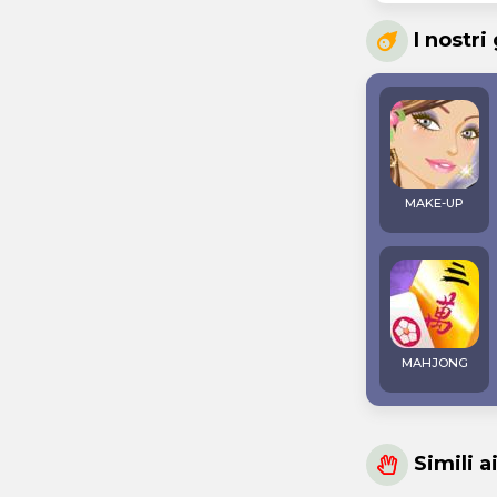
I nostri
MAKE-UP
MAHJONG
Simili a