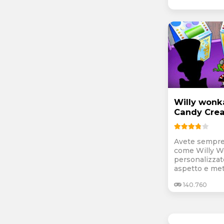
Willy wonk
Candy Crea
Avete sempre
come Willy W
personalizzate
aspetto e mett
140.760