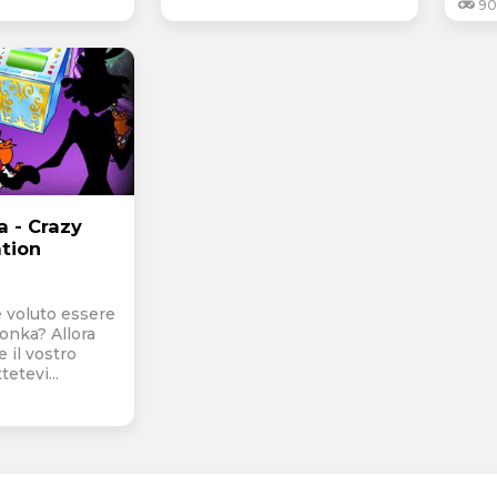
90
a - Crazy
tion
 voluto essere
onka? Allora
 il vostro
etevi...