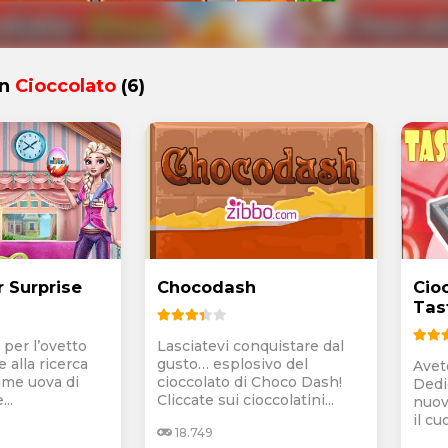
in
Cioccolato
(6)
r Surprise
Chocodash
Cioc
Tas
 per l’ovetto
Lasciatevi conquistare dal
 alla ricerca
gusto… esplosivo del
Avet
ime uova di
cioccolato di Choco Dash!
Dedi
..
Cliccate sui cioccolatini...
nuov
il cuo
18.749