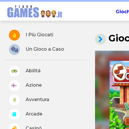
Gioch
I Più Giocati
Gio
Un Gioco a Caso
Abilitá
Azione
Avventura
Arcade
Casinó