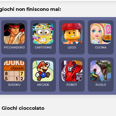
 giochi non finiscono mai:
PICCHIADURO
CARTOONS
LEGO
CUCINA
SUDOKU
ARCADE
ROBOT
RUOLO
i Giochi cioccolato