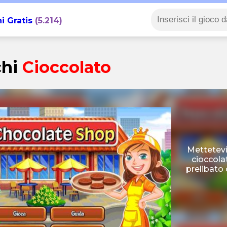
i Gratis
(5.214)
chi
Cioccolato
Mettetevi
cioccola
prelibato 