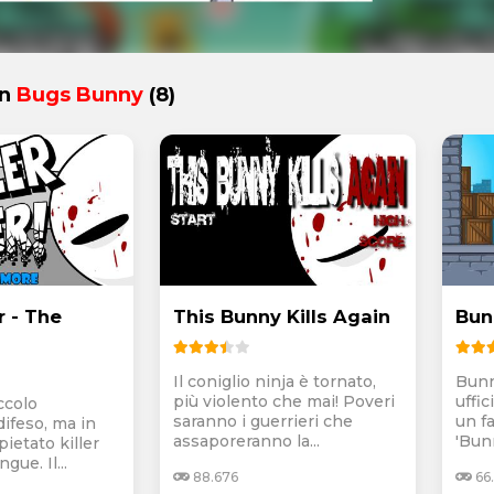
in
Bugs Bunny
(8)
r - The
This Bunny Kills Again
Bunn
Il coniglio ninja è tornato,
Bunn
più violento che mai! Poveri
uffic
ccolo
saranno i guerrieri che
un f
difeso, ma in
assaporeranno la...
'Bunn
pietato killer
gue. Il...
88.676
66