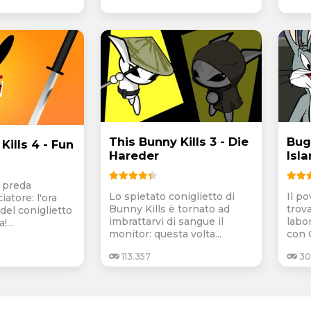
This Bunny Kills 3 - Die
Bug
Kills 4 - Fun
Hareder
Isl
a preda
Lo spietato coniglietto di
Il p
iatore: l'ora
Bunny Kills è tornato ad
trov
 del coniglietto
imbrattarvi di sangue il
labo
!...
monitor: questa volta...
con 
113.357
30