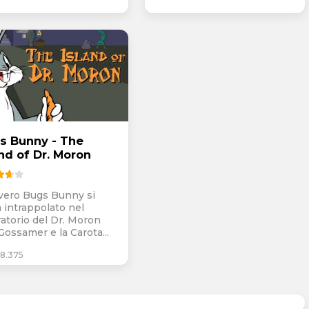
s Bunny - The
and of Dr. Moron
overo Bugs Bunny si
a intrappolato nel
ratorio del Dr. Moron
Gossamer e la Carota...
8.375