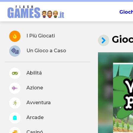
Gioch
I Più Giocati
Gio
Un Gioco a Caso
Abilitá
Azione
Avventura
Arcade
Casinó