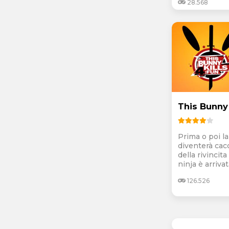
28.568
This Bunny 
Prima o poi l
diventerà cacc
della rivincita
ninja è arrivata
126.526