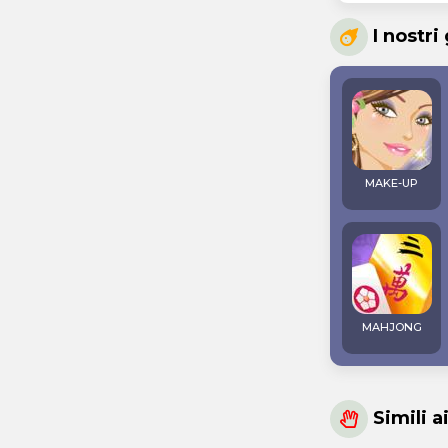
I nostri
MAKE-UP
MAHJONG
Simili a