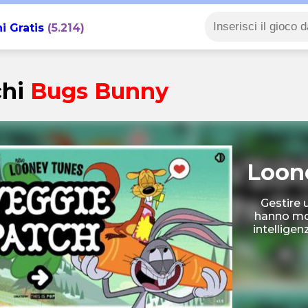
i Gratis
(5.214)
chi
Bugs Bunny
Loon
Gestire 
hanno mol
intellige