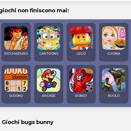
 giochi non finiscono mai:
PICCHIADURO
CARTOONS
LEGO
CUCINA
SUDOKU
ARCADE
ROBOT
RUOLO
i Giochi bugs bunny