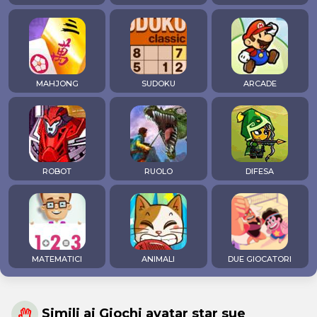
MAHJONG
SUDOKU
ARCADE
ROBOT
RUOLO
DIFESA
MATEMATICI
ANIMALI
DUE GIOCATORI
Simili ai Giochi avatar star sue