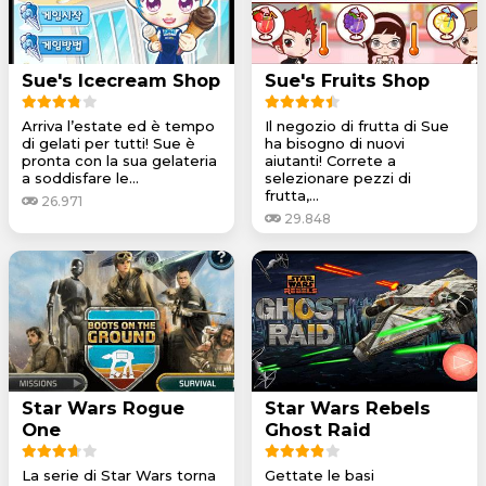
Sue's Icecream Shop
Sue's Fruits Shop
Arriva l’estate ed è tempo
Il negozio di frutta di Sue
di gelati per tutti! Sue è
ha bisogno di nuovi
pronta con la sua gelateria
aiutanti! Correte a
a soddisfare le...
selezionare pezzi di
frutta,...
26.971
29.848
Star Wars Rogue
Star Wars Rebels
One
Ghost Raid
La serie di Star Wars torna
Gettate le basi