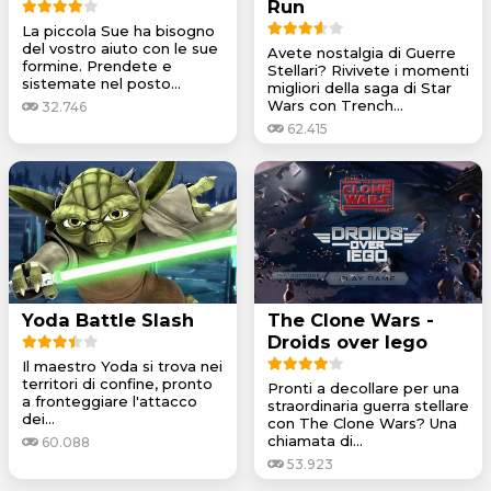
Run
La piccola Sue ha bisogno
del vostro aiuto con le sue
Avete nostalgia di Guerre
formine. Prendete e
Stellari? Rivivete i momenti
sistemate nel posto...
migliori della saga di Star
Wars con Trench...
32.746
62.415
Yoda Battle Slash
The Clone Wars -
Droids over Iego
Il maestro Yoda si trova nei
territori di confine, pronto
Pronti a decollare per una
a fronteggiare l'attacco
straordinaria guerra stellare
dei...
con The Clone Wars? Una
chiamata di...
60.088
53.923