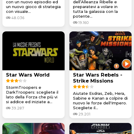
con un nuovo episodio ed
dell’Alleanza Ribelle e
un nuovo gioco di strategia
preparatevi a volare in
con visuale...
tutta la galassia con la
potente...
48.036
19.160
Star Wars World
Star Wars Rebels -
Strike Missions
StormTroopers e
DarkTroopers: scegliete il
Aiutate Esdras, Zeb, Hera,
lato della Forza che più vi
Sabine e Kanan a colpire di
si addice ed iniziate a...
nuovo le forze dell'Impero.
Scegliete il...
39.287
29.201