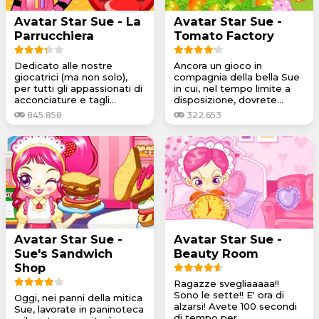
Avatar Star Sue - La
Avatar Star Sue -
Parrucchiera
Tomato Factory
Dedicato alle nostre
Ancora un gioco in
giocatrici (ma non solo),
compagnia della bella Sue
per tutti gli appassionati di
in cui, nel tempo limite a
acconciature e tagli...
disposizione, dovrete...
845.858
322.653
Avatar Star Sue -
Avatar Star Sue -
Sue's Sandwich
Beauty Room
Shop
Ragazze svegliaaaaa!!
Sono le sette!! E' ora di
Oggi, nei panni della mitica
alzarsi! Avete 100 secondi
Sue, lavorate in paninoteca
di tempo per...