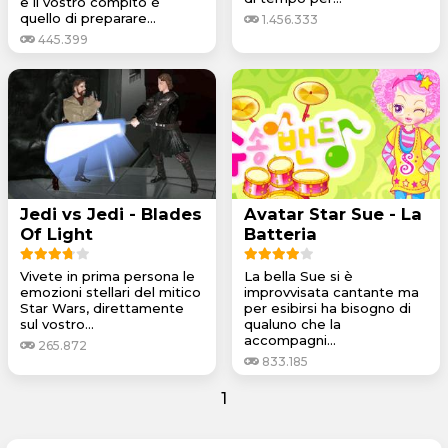
e il vostro compito è
quello di preparare...
1.456.333
445.399
Jedi vs Jedi - Blades
Avatar Star Sue - La
Of Light
Batteria
Vivete in prima persona le
La bella Sue si è
emozioni stellari del mitico
improvvisata cantante ma
Star Wars, direttamente
per esibirsi ha bisogno di
sul vostro...
qualuno che la
accompagni...
265.872
833.185
1