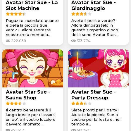
Avatar Star Sue - La
Avatar Star Sue -
Slot Machine
Giardinaggio
Ragazze, ricordate quanto
Avete il pollice verde?
è bella la piccola Sue,
Allora dimostratelo in
vero? E allora sapreste
questo simpatico gioco
ricostruire a memoria...
della serie Avatar Star...
222.058
313.774
Avatar Star Sue -
Avatar Star Sue -
Sauna Shop
Party Dressup
Il centro benessere è il
Siete pronti per il party?
luogo ideale per rilassarsi
Aiutate la piccola Sue a
un po', e il vostro locale è
vestirsi per la festa e, nel
davvero rinomato...
tempo a...
471.647
617.743