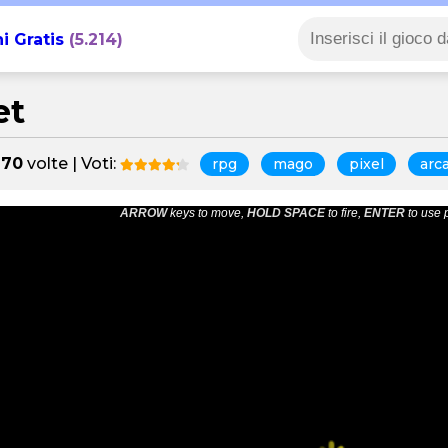
i Gratis
(5.214)
et
970
volte | Voti:
rpg
mago
pixel
arc