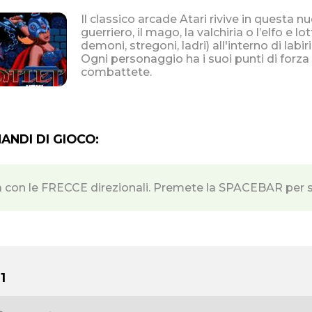
Il classico arcade Atari rivive in questa 
guerriero, il mago, la valchiria o l’elfo e 
demoni, stregoni, ladri) all'interno di labi
Ogni personaggio ha i suoi punti di forz
combattete.
NDI DI GIOCO:
a con le FRECCE direzionali. Premete la SPACEBAR per s
1