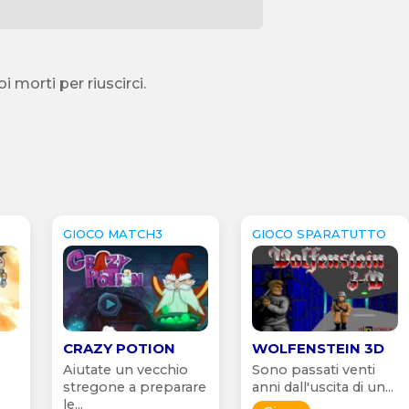
 morti per riuscirci.
GIOCO MATCH3
GIOCO SPARATUTTO
CRAZY POTION
WOLFENSTEIN 3D
Aiutate un vecchio
Sono passati venti
stregone a preparare
anni dall'uscita di un...
le...