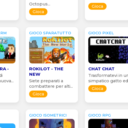
Octopus...
Gioca
Gioca
ORM
GIOCO SPARATUTTO
GIOCO PIXEL
RA -
ROKILOT - THE
CHAT CHAT
NEW
di
Trasformatevi in u
uova...
Siete preparati a
simpatico gatto ed.
combattere per alti...
Gioca
Gioca
GIOCO ISOMETRICI
GIOCO RPG