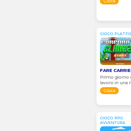
Gioca
GIOCO PLATF
FARE CARRIE
Primo giorno 
lavoro in una n
Gioca
GIOCO RPG
AVVENTURA