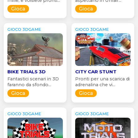
mille, e voisiete pronti...
aspettano in Unfair...
Gioca
Gioca
GIOCO 3DGAME
GIOCO 3DGAME
BIKE TRIALS 3D
CITY CAR STUNT
Fantastici scenari in 3D
Pronti per una scarica di
faranno da sfondo...
adrenalina che vi...
Gioca
Gioca
GIOCO 3DGAME
GIOCO 3DGAME