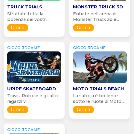
TRUCK TRIALS
MONSTER TRUCK 3D
Sfruttate tutta la
Entrate nell’arena di
potenza dei vostri...
Monster Truck 3d e...
Gioca
Gioca
GIOCO 3DGAME
GIOCO 3DGAME
UPIPE SKATEBOARD
MOTO TRIALS BEACH
Travis, Robbie e gli altri
La sabbia è bollente
ragazzi vi...
sotto le ruote di Moto...
Gioca
Gioca
GIOCO 3DGAME