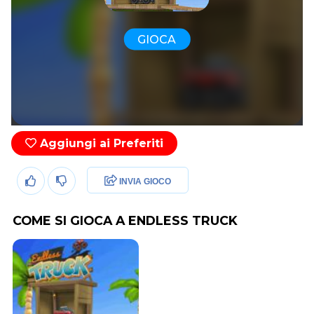
GIOCA
Aggiungi ai Preferiti
INVIA GIOCO
COME SI GIOCA A ENDLESS TRUCK