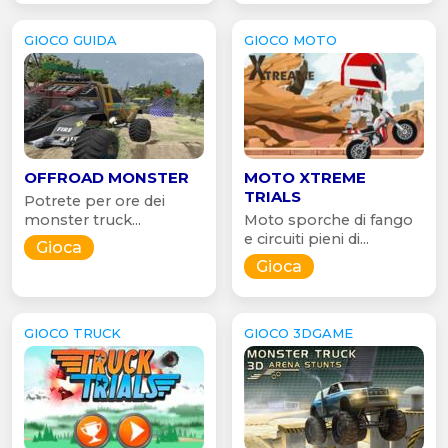
GIOCO GUIDA
GIOCO MOTO
OFFROAD MONSTER
MOTO XTREME
TRIALS
Potrete per ore dei
monster truck...
Moto sporche di fango
e circuiti pieni di...
Gioca
Gioca
GIOCO TRUCK
GIOCO 3DGAME