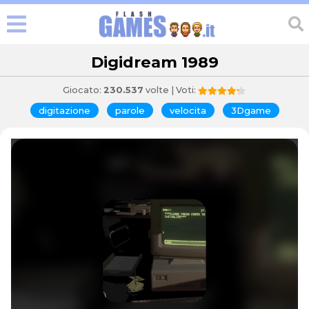
Digidream 1989
Giocato:
230.537
volte | Voti:
digitazione
parole
velocita
3Dgame