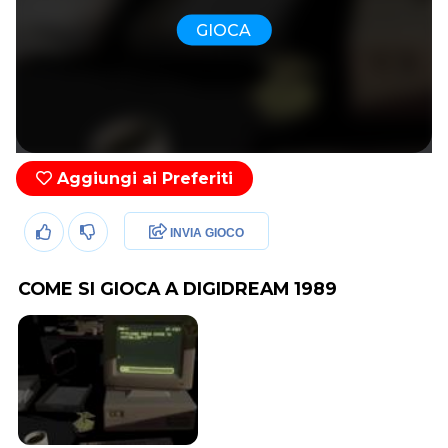
GIOCA
Aggiungi ai Preferiti
INVIA GIOCO
COME SI GIOCA A DIGIDREAM 1989