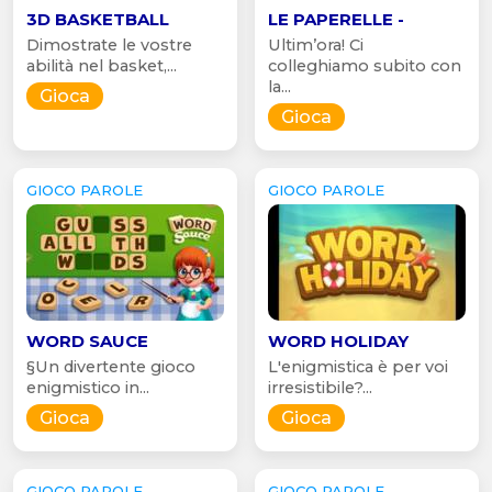
3D BASKETBALL
LE PAPERELLE -
Dimostrate le vostre
Ultim’ora! Ci
abilità nel basket,...
colleghiamo subito con
la...
Gioca
Gioca
GIOCO PAROLE
GIOCO PAROLE
WORD SAUCE
WORD HOLIDAY
§Un divertente gioco
L'enigmistica è per voi
enigmistico in...
irresistibile?...
Gioca
Gioca
GIOCO PAROLE
GIOCO PAROLE