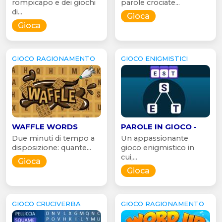
rompicapo e dei giochi
parole crociate...
di...
Gioca
Gioca
GIOCO RAGIONAMENTO
GIOCO ENIGMISTICI
WAFFLE WORDS
PAROLE IN GIOCO -
Due minuti di tempo a
Un appassionante
disposizione: quante...
gioco enigmistico in
cui,...
Gioca
Gioca
GIOCO CRUCIVERBA
GIOCO RAGIONAMENTO