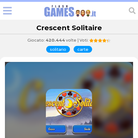
Crescent Solitaire
Giocato:
420.444
volte | Voti:
solitario
carte