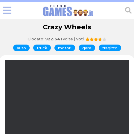
Crazy Wheels
Giocato:
922.641
volte | Voti:
auto
truck
motori
gare
tragitto