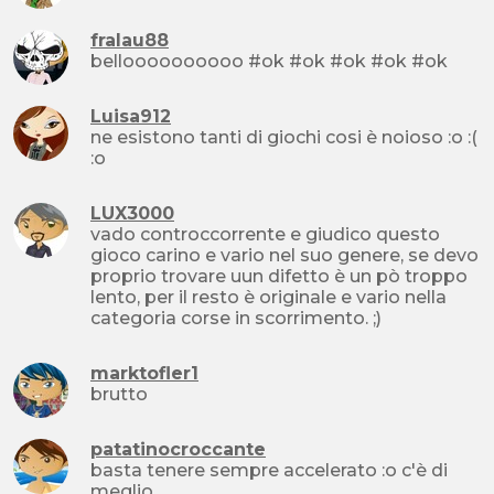
fralau88
belloooooooooo #ok #ok #ok #ok #ok
Luisa912
ne esistono tanti di giochi cosi è noioso :o :(
:o
LUX3000
vado controccorrente e giudico questo
gioco carino e vario nel suo genere, se devo
proprio trovare uun difetto è un pò troppo
lento, per il resto è originale e vario nella
categoria corse in scorrimento. ;)
marktofler1
brutto
patatinocroccante
basta tenere sempre accelerato :o c'è di
meglio