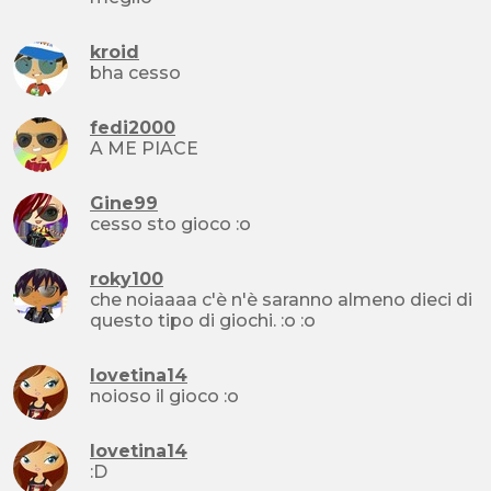
kroid
bha cesso
fedi2000
A ME PIACE
Gine99
cesso sto gioco :o
roky100
che noiaaaa c'è n'è saranno almeno dieci di
questo tipo di giochi. :o :o
lovetina14
noioso il gioco :o
lovetina14
:D