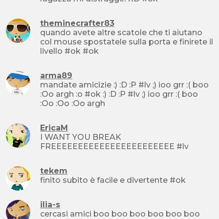
theminecrafter83
quando avete altre scatole che ti aiutano
col mouse spostatele sulla porta e finirete il
livello #ok #ok
arma89
mandate amicizie :) :D :P #lv ;) ioo grr :( boo
:Oo argh :o #ok :) :D :P #lv ;) ioo grr :( boo
:Oo :Oo :Oo argh
EricaM
I WANT YOU BREAK
FREEEEEEEEEEEEEEEEEEEEEEE #lv
tekem
finito subito è facile e divertente #ok
ilia-s
cercasi amici boo boo boo boo boo boo