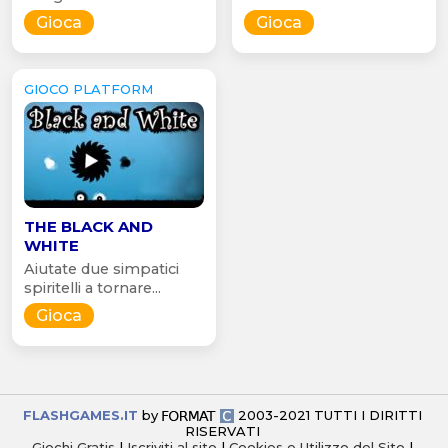
Gioca
Gioca
GIOCO PLATFORM
THE BLACK AND
WHITE
Aiutate due simpatici
spiritelli a tornare...
Gioca
FLASHGAMES.IT
by
2003-2021 TUTTI I DIRITTI
RISERVATI
Giochi Gratis
|
Iscriviti al sito
|
Cookies e Utilizzo del Sito
|