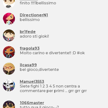
finito !!!!1bellissimo
DirectionerN1
bellissimo
br1fede
adoro sti gioki!
fragola93
Molto carino e divertente!! :D #ok
ilcasa99
bel gioco,divertente
Manuel3553
Siete fighi 1 2 3 4 5 non centra a
commentare per primi ... grr grr grr
1066master
tutto qua il gioco-.-?