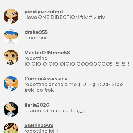
piedipuzzolenti
i love ONE DIRECTION #lv #lv #lv
drake955
iooooooo
MasterOfMeme58
robottino
IOIOIOIOIOIOIOIOIOIOOOOOOOO!!!!!!!!!!!!!!!!
ConnorAssassina
robottino anche a me :) :D :P ;) :) :D :P ;) ioo
#ok ioo #ok
ilaria2026
lo amo <3 ma è corto ç_ç
Stellina909
robottino io! :)