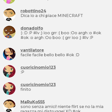
robottino24
Dica io a chi piace MINECRAFT
donadolfo
:) :D :P #lv ;) ioo grr :( boo :Oo argh :o #ok
#ok :o argh :Oo boo :( grr ioo ;) #lv :P
vantilatore
facile facile bello bello #ok :D
cuoricinomio123
:P
cuoricinomio123
finito
MaRuKo555
sono senza amici! niente flirt se no la mia
ragazza mi distrugge! XD #ok