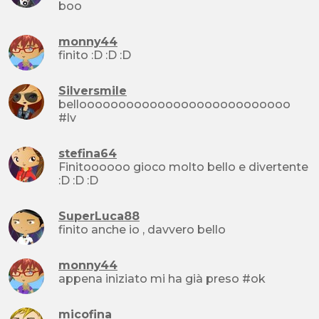
boo
monny44
finito :D :D :D
Silversmile
bellooooooooooooooooooooooooooo
#lv
stefina64
Finitoooooo gioco molto bello e divertente
:D :D :D
SuperLuca88
finito anche io , davvero bello
monny44
appena iniziato mi ha già preso #ok
micofina