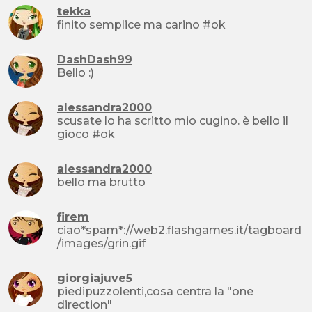
tekka
finito semplice ma carino #ok
DashDash99
Bello :)
alessandra2000
scusate lo ha scritto mio cugino. è bello il
gioco #ok
alessandra2000
bello ma brutto
firem
ciao*spam*://web2.flashgames.it/tagboard
/images/grin.gif
giorgiajuve5
piedipuzzolenti,cosa centra la "one
direction"