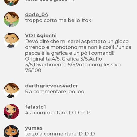
dado_04
troppo corto ma bello #ok
VOTAgiochi
Devo dire che mi sarei aspettato un gioco
orrendo e monotono,ma non è così!L'unica
pecca è la grafica e un pò i comandi!
Originalità:4/5, Grafica 3/5,Aufio
3/5,Divertimento 5/5,Voto complessivo
75/100
darthgrievousvader
5 a commentare ioo ioo
fataste1
4 a commentare :D :D :P :P
yumas
terzo a commentare :D :D :D