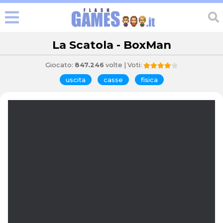
La Scatola - BoxMan
Giocato:
847.246
volte | Voti:
uscita
casse
fisica